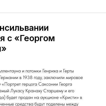
енсильвании
я с «Георгом
м»
ллентауна и потомки Генриха и Герты
Германии в 1938 году, заключили мировое
у «Портрет герцога Саксонии Георга
емый Лукасу Кранаху Старшему и его
ода) будет продан на аукционе «Кристи» в
ченные средства будут поделены между