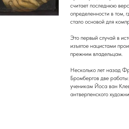
считает последнюю верс
определенности в том, г
стало основой для комп
Это первый случай в ист
изъятое нацистами прои
прежним владельцам.
Несколько лет назад Ф
Бромбергов две работы:
ученикам Йоса ван Клев
антверпенского художн