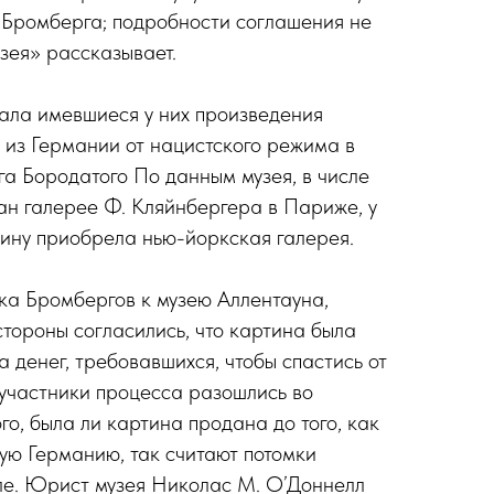
 Бромберга; подробности соглашения не
зея» рассказывает.
ала имевшиеся у них произведения
и из Германии от нацистского режима в
га Бородатого По данным музея, в числе
ан галерее Ф. Кляйнбергера в Париже, у
ртину приобрела нью-йоркская галерея.
ка Бромбергов к музею Аллентауна,
стороны согласились, что картина была
 денег, требовавшихся, чтобы спастись от
участники процесса разошлись во
го, была ли картина продана до того, как
ую Германию, так считают потомки
ле. Юрист музея Николас М. О’Доннелл