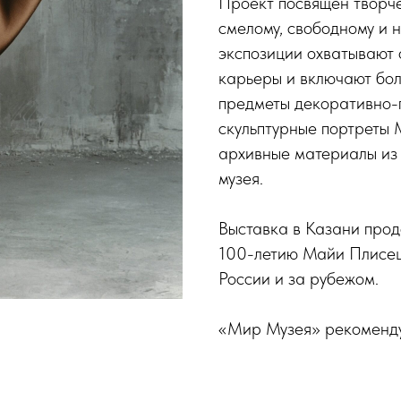
Проект посвящён творч
смелому, свободному и 
экспозиции охватывают 
карьеры и включают бол
предметы декоративно-п
скульптурные портреты 
архивные материалы из
музея.
Выставка в Казани прод
100-летию Майи Плисец
России и за рубежом.
«Мир Музея» рекоменду