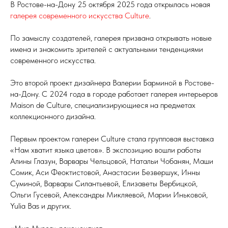
В Ростове-на-Дону 25 октября 2025 года открылась новая
галерея современного искусства Culture
.
По замыслу создателей, галерея призвана открывать новые
имена и знакомить зрителей с актуальными тенденциями
современного искусства.
Это второй проект дизайнера Валерии Барминой в Ростове-
на-Дону. С 2024 года в городе работает галерея интерьеров
Maison de Culture, специализирующиеся на предметах
коллекционного дизайна.
Первым проектом галереи Culture стала групповая выставка
«Нам хватит языка цветов». В экспозицию вошли работы
Алины Глазун, Варвары Чельцовой, Натальи Чобанян, Маши
Сомик, Аси Феоктистовой, Анастасии Безвершук, Инны
Суминой, Варвары Силантьевой, Елизаветы Вербицкой,
Ольги Гусевой, Александры Микляевой, Марии Иньковой,
Yulia Bas и других.