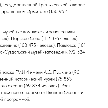
), Государственной Третьяковской галерее
сударственном Эрмитаже (150 952
— музейные комплексы и заповедники
ек), Царское Село ( 117 376 человек),
оведник (103 475 человек), Павловск (101
ро-Суздальский музей-заповедник (92 524
й также ГМИИ имени А.С. Пушкина (90
твенный исторический музей (75 853
ого океана (69 834 человек). Рост
ытием нового корпуса «Планета Океан» и
й программой.