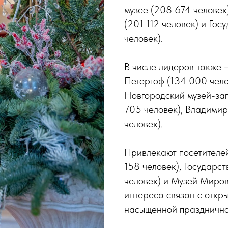
музее (208 674 человек
(201 112 человек) и Го
человек).
В числе лидеров также 
Петергоф (134 000 челов
Новгородский музей-зап
705 человек), Владими
человек).
Привлекают посетителе
158 человек), Государс
человек) и Музей Миров
интереса связан с откр
насыщенной празднично