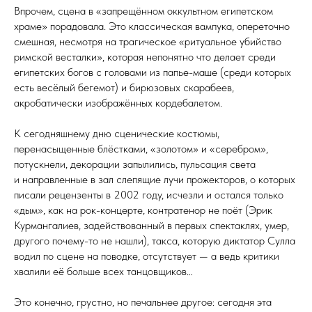
Впрочем, сцена в «запрещённом оккультном египетском
храме» порадовала. Это классическая вампука, опереточно
смешная, несмотря на трагическое «ритуальное убийство
римской весталки», которая непонятно что делает среди
египетских богов с головами из папье-маше (среди которых
есть весёлый бегемот) и бирюзовых скарабеев,
акробатически изображённых кордебалетом.
К сегодняшнему дню сценические костюмы,
перенасыщенные блёстками, «золотом» и «серебром»,
потускнели, декорации запылились, пульсация света
и направленные в зал слепящие лучи прожекторов, о которых
писали рецензенты в 2002 году, исчезли и остался только
«дым», как на рок-концерте, контратенор не поёт (Эрик
Курмангалиев, задействованный в первых спектаклях, умер,
другого почему-то не нашли), такса, которую диктатор Сулла
водил по сцене на поводке, отсутствует — а ведь критики
хвалили её больше всех танцовщиков…
Это конечно, грустно, но печальнее другое: сегодня эта