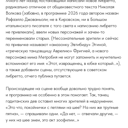
Много лет назад постановщики написали новое либретто,
радикально отличное от общеизвестного текста Николая
Волкова (забавно, в программке 2026 года автором назван
Рафаэлло Джованьоли; не в Кировском, ни в Большом
итальянского писателя с того света к написанию либретто
не привлекали), ввели новых персонажей и зачем-то
переименовали старых. (Несознательные зрители и сейчас
по привычке называют «амазонку Эвтибиду» Эгиной,
«греческую танцовщицу Аврелию» Фригией, а нового
персонажа мима Метробия не могут запомнить и мучительно
вспоминают его имя: «Этот, извращенец, в юбке который…»),
а также добавили сцены, отсутствующие в советском
либретто, отчего публика путается.
Происходящее на сцене вообще довольно трудно понять,
и программка не особенно в этом помогает. Так, танец
гадитанских дев оставил многих зрителей в недоумении.
«Это что, покойнички с петлями на шее? На них же трупные
пятна», — спрашивали одни. «Да нет, — отвечали другие, —
у них на шее змеи, это акт зоофилии…»