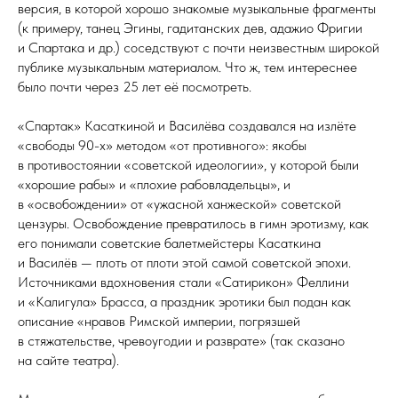
версия, в которой хорошо знакомые музыкальные фрагменты
(к примеру, танец Эгины, гадитанских дев, адажио Фригии
и Спартака и др.) соседствуют с почти неизвестным широкой
публике музыкальным материалом. Что ж, тем интереснее
было почти через 25 лет её посмотреть.
«Спартак» Касаткиной и Василёва создавался на излёте
«свободы 90-х» методом «от противного»: якобы
в противостоянии «советской идеологии», у которой были
«хорошие рабы» и «плохие рабовладельцы», и
в «освобождении» от «ужасной ханжеской» советской
цензуры. Освобождение превратилось в гимн эротизму, как
его понимали советские балетмейстеры Касаткина
и Василёв — плоть от плоти этой самой советской эпохи.
Источниками вдохновения стали «Сатирикон» Феллини
и «Калигула» Брасса, а праздник эротики был подан как
описание «нравов Римской империи, погрязшей
в стяжательстве, чревоугодии и разврате» (так сказано
на сайте театра).