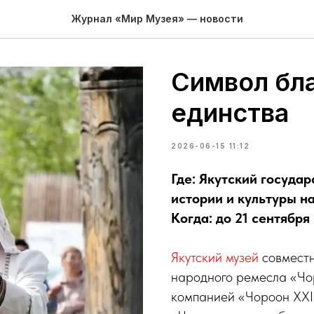
Журнал «Мир Музея» — новости
Символ бла
единства
2026-06-15 11:12
Где: Якутский госуда
истории и культуры н
Когда: до 21 сентября
Якутский музей
совместн
народного ремесла «Чо
компанией «Чороон XXI 