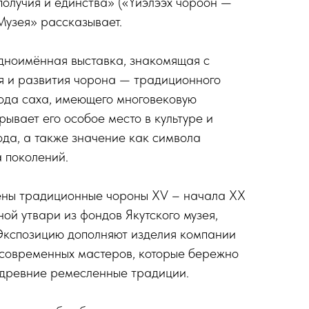
олучия и единства» («Үйэлээх чороон —
Музея» рассказывает.
дноимённая выставка, знакомящая с
я и развития чорона — традиционного
ода саха, имеющего многовековую
ывает его особое место в культуре и
да, а также значение как символа
а поколений.
ены традиционные чороны XV – начала XX
ой утвари из фондов Якутского музея,
Экспозицию дополняют изделия компании
 современных мастеров, которые бережно
 древние ремесленные традиции.