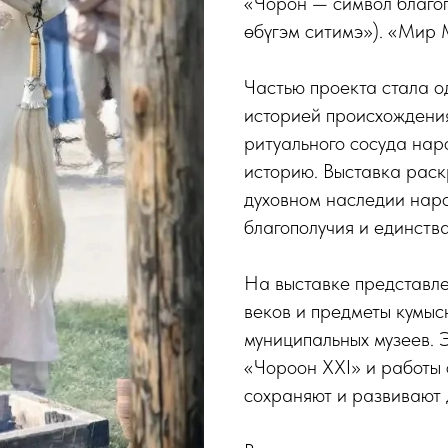
«Чорон — символ благоп
өбүгэм ситимэ»). «Мир 
Частью проекта стала о
историей происхождени
ритуального сосуда нар
историю. Выставка раскр
духовном наследии наро
благополучия и единств
На выставке представл
веков и предметы кумысн
муниципальных музеев. 
«Чороон XXI» и работы
сохраняют и развивают