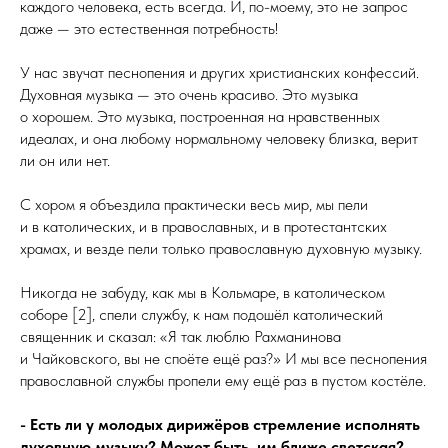
каждого человека, есть всегда. И, по-моему, это не запрос
даже — это естественная потребность!
У нас звучат песнопения и других христианских конфессий.
Духовная музыка — это очень красиво. Это музыка
о хорошем. Это музыка, построенная на нравственных
идеалах, и она любому нормальному человеку близка, верит
ли он или нет.
С хором я объездила практически весь мир, мы пели
и в католических, и в православных, и в протестантских
храмах, и везде пели только православную духовную музыку.
Никогда не забуду, как мы в Кольмаре, в католическом
соборе [2], спели службу, к нам подошёл католический
священник и сказал: «Я так люблю Рахманинова
и Чайковского, вы не споёте ещё раз?» И мы все песнопения
православной службы пропели ему ещё раз в пустом костёле.
- Есть ли у молодых дирижёров стремление исполнять
духовную музыку? Может быть, им ближе светская?