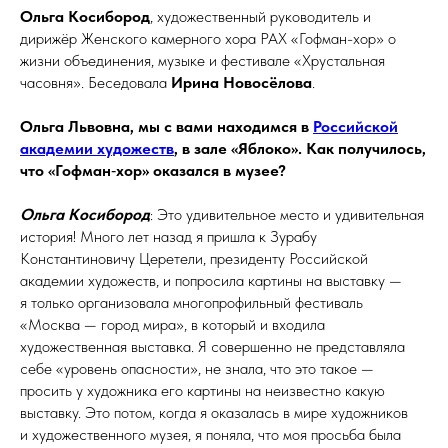
Ольга Косибород
, художественный руководитель и
дирижёр Женского камерного хора РАХ «Гофман-хор» о
жизни объединения, музыке и фестивале «Хрустальная
часовня». Беседовала
Ирина Новосёлова
.
Ольга Львовна, мы с вами находимся в
Российской
академии художеств
, в
зале «Яблоко». Как получилось,
что «Гофман
‑
хор» оказался в музее?
Ольга Косибород
: Это удивительное место и удивительная
история! Много лет назад я пришла к Зурабу
Константиновичу Церетели, президенту Российской
академии художеств, и попросила картины на выставку —
я только организовала многопрофильный фестиваль
«Москва — город мира», в который и входила
художественная выставка. Я совершенно не представляла
себе «уровень опасности», не знала, что это такое —
просить у художника его картины на неизвестно какую
выставку. Это потом, когда я оказалась в мире художников
и художественного музея, я поняла, что моя просьба была