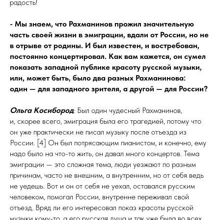
радость!
- Мы знаем, что Рахманинов прожил значительную
часть своей жизни в
эмиграции, вдали от России, но не
в
отрыве от родины. И был известен, и
востребован,
постоянно концертировал. Как вам кажется, он сумел
показать западной публике красоту русской музыки,
или, может быть, было два разных Рахманинова:
один
— для западного зрителя, а другой
— для России?
Ольга Косибород
: Был один чудесный Рахманинов,
и, скорее всего, эмиграция была его трагедией, потому что
он уже практически не писал музыку после отъезда из
России. [4] Он был потрясающим пианистом, и конечно, ему
надо было на что-то жить, он давал много концертов. Тема
эмиграции — это сложная тема, люди уезжают по разным
причинам, часто не внешним, а внутренним, но от себя ведь
не уедешь. Вот и он от себя не уехал, оставался русским
человеком, помогал России, внутренне переживал свой
отъезд. Вряд ли его интересовал показ красоты русской
музыки кому-то, а его русская душа и так уже была во всех