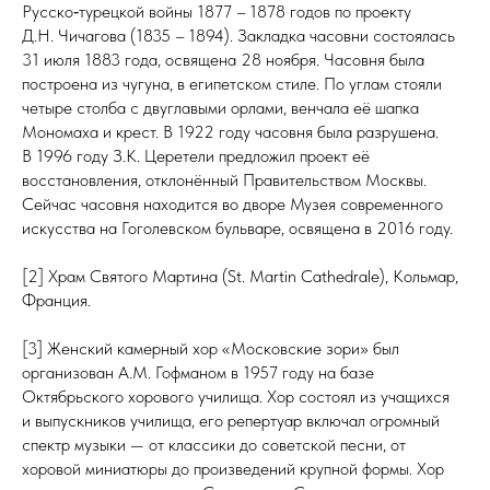
Русско‑турецкой войны 1877 – 1878 годов по проекту
Д.Н. Чичагова (1835 – 1894). Закладка часовни состоялась
31 июля 1883 года, освящена 28 ноября. Часовня была
построена из чугуна, в египетском стиле. По углам стояли
четыре столба с двуглавыми орлами, венчала её шапка
Мономаха и крест. В 1922 году часовня была разрушена.
В 1996 году З.К. Церетели предложил проект её
восстановления, отклонённый Правительством Москвы.
Сейчас часовня находится во дворе Музея современного
искусства на Гоголевском бульваре, освящена в 2016 году.
[2] Храм Святого Мартина (St. Martin Cathedrale), Кольмар,
Франция.
[3] Женский камерный хор «Московские зори» был
организован А.М. Гофманом в 1957 году на базе
Октябрьского хорового училища. Хор состоял из учащихся
и выпускников училища, его репертуар включал огромный
спектр музыки — от классики до советской песни, от
хоровой миниатюры до произведений крупной формы. Хор