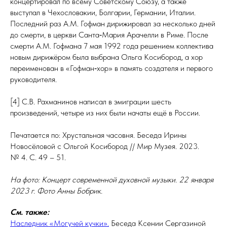
концертировал по всему Советскому Союзу, а также
выступал в Чехо­сло­ва­кии, Болгарии, Германии, Италии.
Последний раз А.М. Гофман дирижировал за несколько дней
до смерти, в церкви Санта‑Мария Арачелли в Риме. После
смерти А.М. Гофмана 7 мая 1992 года решением коллектива
новым дирижёром была выбрана Ольга Косибород, а хор
переименован в «Гофман‑хор» в память создателя и первого
руководителя.
[4] С.В. Рахманинов написал в эмиграции шесть
произведений, четыре из них были начаты ещё в России.
Печатается по: Хрустальная часовня. Беседа Ирины
Новосёловой с Ольгой Косибород // Мир Музея. 2023.
№ 4. С. 49 – 51.
На фото: Концерт современной духовной музыки. 22 января
2023 г. Фото Анны Бобрик.
См. также:
Наследник «Могучей кучки».
Беседа Ксении Сергазиной