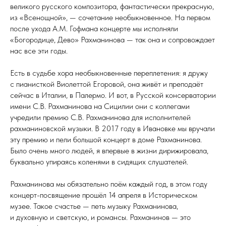
великого русского композитора, фантастически прекрасную,
из «Всенощной», — сочетание необыкновенное. На первом
после ухода А.М. Гофмана концерте мы исполняли
«Богородице, Дево» Рахманинова — так она и сопровождает
нас все эти годы.
Есть в судьбе хора необыкновенные переплетения: я дружу
с пианисткой Виолеттой Егоровой, она живёт и преподаёт
сейчас в Италии, в Палермо. И вот, в Русской консерватории
имени С.В. Рахманинова на Сицилии они с коллегами
учредили премию С.В. Рахманинова для исполнителей
рахманиновской музыки. В 2017 году в Ивановке мы вручали
эту премию и пели большой концерт в доме Рахманинова.
Было очень много людей, я впервые в жизни дирижировала,
буквально упираясь коленями в сидящих слушателей.
Рахманинова мы обязательно поём каждый год, в этом году
концерт-посвящение прошёл 14 апреля в Историческом
музее. Такое счастье — петь музыку Рахманинова,
и духовную и светскую, и романсы. Рахманинов — это