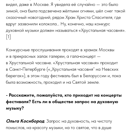
видел, даже в Москве. Я увидела её случайно — это было
зимой, она была подсвечена жёлтыми огнями, шёл снег такой
сказочный новогодний, рядом Храм Христа Спасителя, где
вдруг зазвонили колокола... Ну, конечно, наш конкурс
духовной музыки должен называться «Хрустальная часовня».
[1]
Конкурсные прослушивания проходят в храмах Москвы
и в прекрасных залах галереи, а гала‑концерт —
в Хрустальной часовне. «Хрустальная часовня» проходит
в Санкт‑Петербурге («„Хрустальная часовня“ на Невских
берегах»), в этом году фестиваль был в Белоруссии и, пока
была возможность, проходил и на Святой земле.
- Расскажите, пожалуйста, кто приходит на концерты
фестиваля? Есть ли в
обществе запрос на духовную
музыку?
Ольга Косибород
: Запрос на духовность, на чистоту
помыслов, на красоту музыки, на то святое, что в душе