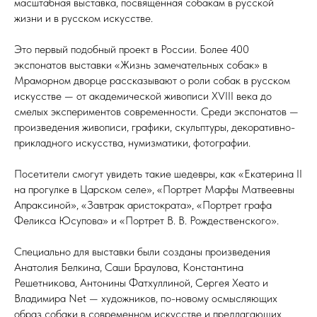
масштабная выставка, посвящённая собакам в русской
жизни и в русском искусстве.
Это первый подобный проект в России. Более 400
экспонатов выставки «Жизнь замечательных собак» в
Мраморном дворце рассказывают о роли собак в русском
искусстве — от академической живописи XVIII века до
смелых экспериментов современности. Среди экспонатов —
произведения живописи, графики, скульптуры, декоративно-
прикладного искусства, нумизматики, фотографии.
Посетители смогут увидеть такие шедевры, как «Екатерина II
на прогулке в Царском селе», «Портрет Марфы Матвеевны
Апраксиной», «Завтрак аристократа», «Портрет графа
Феликса Юсупова» и «Портрет В. В. Рождественского».
Специально для выставки были созданы произведения
Анатолия Белкина, Саши Браулова, Константина
Решетникова, Антонины Фатхуллиной, Сергея Хеато и
Владимира Net — художников, по-новому осмысляющих
образ собаки в современном искусстве и предлагающих