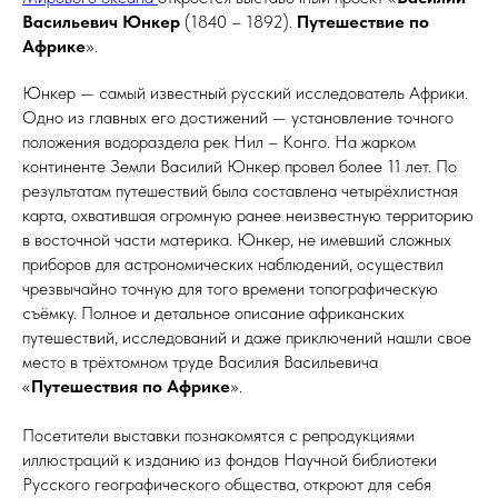
Васильевич Юнкер
(1840 – 1892).
Путешествие по
Африке
».
Юнкер — самый известный русский исследователь Африки.
Одно из главных его достижений — установление точного
положения водораздела рек Нил – Конго. На жарком
континенте Земли Василий Юнкер провел более 11 лет. По
результатам путешествий была составлена четырёхлистная
карта, охватившая огромную ранее неизвестную территорию
в восточной части материка. Юнкер, не имевший сложных
приборов для астрономических наблюдений, осуществил
чрезвычайно точную для того времени топографическую
съёмку. Полное и детальное описание африканских
путешествий, исследований и даже приключений нашли свое
место в трёхтомном труде Василия Васильевича
«
Путешествия по Африке
».
Посетители выставки познакомятся с репродукциями
иллюстраций к изданию из фондов Научной библиотеки
Русского географического общества, откроют для себя