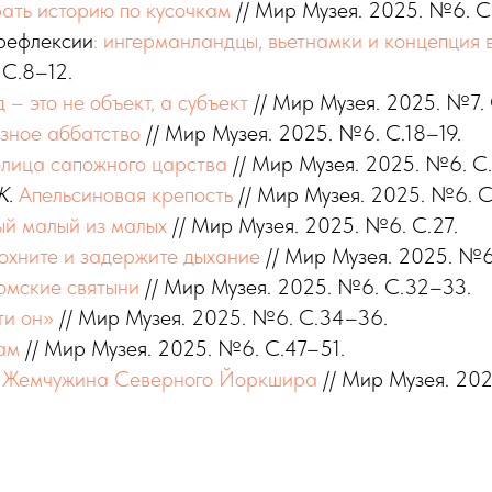
ать историю по кусочкам
// Мир Музея. 2025. №6. С
рефлексии
: ингерманландцы, вьетнамки и концепция 
 С.8–12.
 – это не объект, а субъект
// Мир Музея. 2025. №7. 
зное аббатство
// Мир Музея. 2025. №6. С.18–19.
лица сапожного царства
// Мир Музея. 2025. №6. С
К.
Апельсиновая крепость
// Мир Музея. 2025. №6. 
й малый из малых
// Мир Музея. 2025. №6. С.27.
охните и задержите дыхание
// Мир Музея. 2025. №6.
омские святыни
// Мир Музея. 2025. №6. С.32–33.
ти он»
// Мир Музея. 2025. №6. С.34–36.
ам
// Мир Музея. 2025. №6. С.47–51.
.
Жемчужина Северного Йоркшира
// Мир Музея. 20