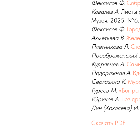
Феклисов
Ф.
Собр
Ковалёв
А.
Листы 
Музея. 2025. №6.
Феклисов
Ф.
Город
Ахметьева
В.
Желе
Плетникова
Л.
Сто
Преображенский
Кудрявцев А.
Самы
Подорожная
А.
Вд
Сергазина
К.
Мур
Гуреев
М.
«Бог ра
Юриков
А.
Без др
Дин (Хохолева)
И
Скачать PDF