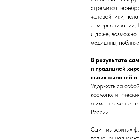
стремится перебрат
человейники, пола
самореализации. Н
и даже, возможно,
медицины, поближе
В результате са
и традицией хир
своих сыновей и
Удержать за собо
космополитически
а именно малые го
России.
Один из важных фа
полноценная культ