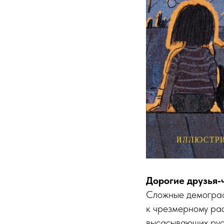
Дорогие друзья‑
Сложные демографи
к чрезмерному ра
высасывающих рус