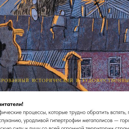
читатели!
ческие процессы, которые трудно обратить вспять, 
спуханию, уродливой гипертрофии мегаполисов — гор
скую силу и душу со всей огромной территории стра