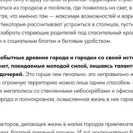
ься из городков и посёлков, где появилась на свет, в
гая, что именно там — максимум возможностей и вар
екоторые рассчитывают устроиться в столицах, пуст
 забрать стареющих родителей под спасительный кро
 к социальным благам и бытовым удобствам.
мобытные древние города и городки со своей ист
еют, покидаемые молодой силой, лишаясь талант
 дочерей.
Это горше чем печально: это неправильно и
й огромную территорию можно лишь одним способом 
е мегаполисы со стеклянными небоскрёбами и офисн
рода и полнокровная, осмысленная жизнь в них гар
кторов, делающих жизнь в малых городах привлекате
ура, богатый духовный рацион. И тут исключительно 