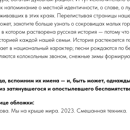
к напоминание о местной идентичности, о славе, о л
живавших в этих краях. Перелистывая страницы наше
ожет, захотите больше узнать о сокровищах малых горо
х, в котором растворена русская история — потому что
сторией каждой нашей семьи. История растекается п
ает в национальный характер; песни рождаются по б
ляются колокольным звоном, снежные зимы формирую
да, вспомним их имена — и, быть может, однажд
из затянувшегося и опостылевшего беспамятств
нице обложки:
ва. Мы на крыше мира. 2023. Смешанная техника.