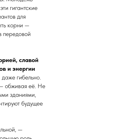
 эти гигантские
иантов для
ить корни —
в передовой
орией, славой
ов и энергии
 даже гибельно.
— обживая её. Не
ыми зданиями,
антируют будущее
льной, —
большую роль