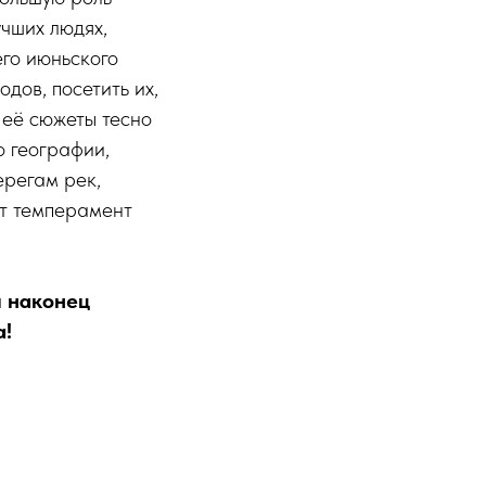
учших людях,
го июньского
дов, посетить их,
 её сюжеты тесно
о географии,
ерегам рек,
т темперамент
ы наконец
а!