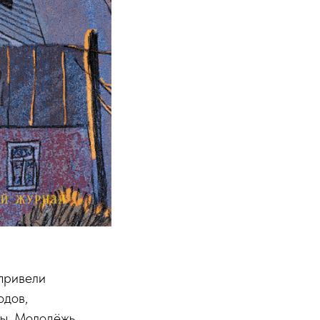
привели
одов,
ны. Молодёжь