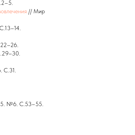
.2–5.
вовлечения
// Мир
С.13–14.
.22–26.
С.29–30.
 С.31.
25. №6. С.53–55.