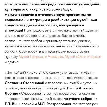
за то, что они первыми среди российских учреждений
культуры откликнулись на важнейшую
международную и отечественную программы по
социальной интеграции и реабилитации музейными
средствами детей и взрослых, нуждающихся
в помощи!
Нам представляется, что накопленный музеями
опыт пока слабо пропагандируется. Для того чтобы
восполнить этот пробел и принять деятельное участие,
журнал начинает широкое освещение работы музеев в этой
области. Свои проекты для публикации предоставили
журналу
Музей Природы и
Человека
,
Музей «Огни Москвы»
и другие.
«„Ближайший к Христу“. Об одном устоявшемся мифе» —
статья нашего постоянного автора, тонкого исследователя
Светланы Степановой
о пересечении судеб и духовных
поисков двух гениев русской культуры. Статья
Алексея
Лобина
«Очарованная старина» продолжает знакомить
читателей с коллекциями из бывшего
частного собрания
Г.П. Вишневской и М.Л. Ростроповича
. На этот раз речь