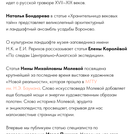
идет о русской гравюре XVII–XIX веков.
Наталья Бондарева
в статье «Хранительница вековых
тайн» представляет великолепный архитектурный
и ландшафтный ансамбль усадьбы Вороново.
О культурном ландшафте музея-заповедника имени
Н.К. и Е.И. Рерихов рассказывает статья
Елены Королёвой
«По следам Центрально‑Азиатской экспедиции».
Статья
Нины Михайловны Молевой
посвящена
крупнейшей за последнее время выставке художников
«Новой реальности», которая прошла в
МГТУ
им. Н.Э. Баумана
. Слово искусствоведа Молевой добавляет
еще большей мощи и энергии художественным образам
полотен. Слово историка Молевой, эрудита
и энциклопедиста, просвещает, открывая для нас
малоизвестные страницы истории.
Впервые мы публикуем статью специалиста по