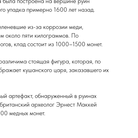
па была построена на вершине руин
го упадка примерно 1600 лет назад.
еленевшие из-за коррозии меди,
ом около пяти килограммов. По
гов, клад состоит из 1000–1500 монет.
различима стоящая фигура, которая, по
бражает кушанского царя, заказавшего их
ый артефакт, обнаруженный в руинах
да британский археолог Эрнест Маккей
00 медных монет.