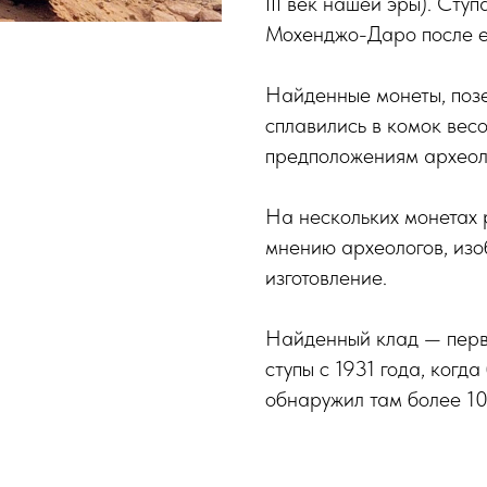
III век нашей эры). Сту
Мохенджо-Даро после е
Найденные монеты, поз
сплавились в комок вес
предположениям археоло
На нескольких монетах 
мнению археологов, изо
изготовление.
Найденный клад — перв
ступы с 1931 года, ког
обнаружил там более 10