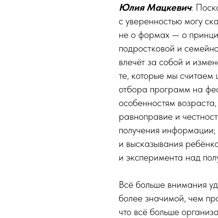
Юлия Мацкевич
: Поск
с уверенностью могу ска
не о формах — о принци
подростковой и семейно
влечёт за собой и изме
те, которые мы считаем
отбора программ на фес
особенностям возраста,
равноправие и честност
получения информации; 
и высказывания ребёнко
и эксперимента над пол
Всё больше внимания уд
более значимой, чем пр
что всё больше организ