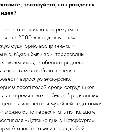
кажите, пожалуйста, как рождался
 идея?
 проекта возникла как результат
 начале 2000‑х в подавляющем
тскую аудиторию воспринимали
ьную. Музеи были заинтересованы
ах школьников, особенно среднего
я которых можно было в слегка
овести взрослую экскурсию.
ориям посетителей среди сотрудников
в в то время тоже не было. В редчайших
е центры или центры музейной педагогики.
еи можно было пересчитать по пальцам
фестиваля «Детские дни в Петербурге»
рья Агапова ставили перед собой