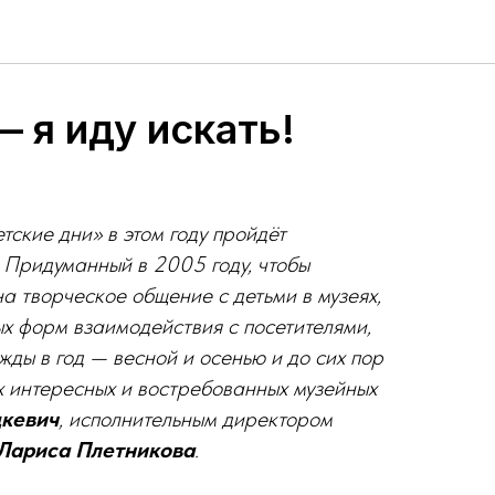
5 — я иду искать!
тские дни» в
этом году пройдёт
. Придуманный в
2005
году, чтобы
на творческое общение с
детьми в
музеях,
ых форм взаимодействия с
посетителями,
жды в
год
— весной и
осенью и
до сих пор
х интересных и
востребованных музейных
кевич
, исполнительным директором
Лариса Плетникова
.