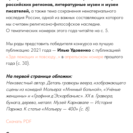
российских регионов, литературные музеи и музеи
писателей,
а также тема сохранения нематериального
наследия России, одной из важных составляющих которого
мы считаем религиозно‑философское наследие.
О тематических номерах этого года читайте на с. 5.
Мы рады представить победителя конкурса на лучшую
публикацию 2021 года —
Илью Удовенко
с публикацией
«Зде лежащих и повсюду...»
в
апрельском номере
прошлого
года (с. 30).
На первой странице обложки:
Неизвестный автор. Деталь гравюры веера, изображающего
сцены из комедий Мольера: «Мнимый больной», «Учёные
женщины» и «Графиня д’Эскарбаньяс». ХХ в. Гравюра,
бумага, дерево, металл. Музей Карнавале — История
Парижа. К статье «Мольеру — 400» (с. 8).
Скачать PDF