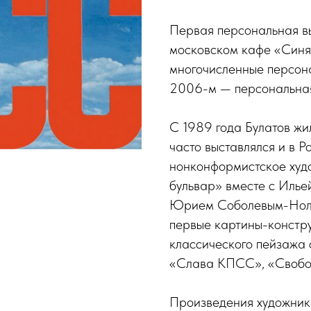
Первая персональная вы
московском кафе «Синя
многочисленные персона
2006-м — персональная 
С 1989 года Булатов жи
часто выставлялся и в Р
нонконформистское худ
бульвар» вместе с Иль
Юрием Соболевым-Нолев
первые картины-констру
классического пейзажа 
«Слава КПСС», «Свобода
Произведения художника