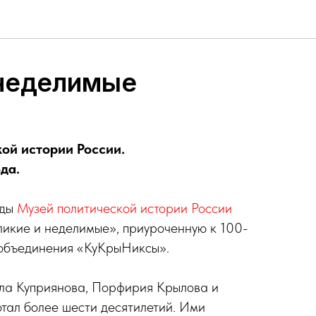
 неделимые
кой истории России.
ода.
еды
Музей политической истории России
ликие и неделимые», приуроченную к 100-
 объединения «КуКрыНиксы».
ла Куприянова, Порфирия Крылова и
тал более шести десятилетий. Ими