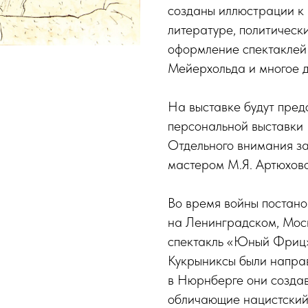
созданы иллюстрации к 
литературе, политическ
оформление спектаклей
Мейерхольда и многое д
На выставке будут пред
персональной выставки 
Отдельного внимания з
мастером М.Я. Артюхово
Во время войны постано
на Ленинградском, Мос
спектакль «Юный Фриц»
Кукрыниксы были направ
в Нюрнберге они создав
обличающие нацистский