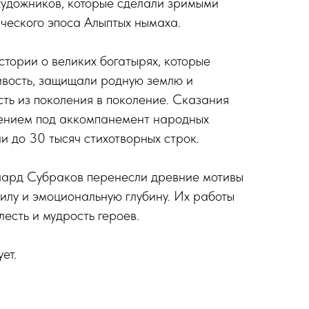
художников, которые сделали зримыми
ического эпоса Алыптых нымаха.
стории о великих богатырях, которые
ивость, защищали родную землю и
ть из поколения в поколение. Сказания
пением под аккомпанемент народных
и до 30 тысяч стихотворных строк.
чард Субраков перенесли древние мотивы
силу и эмоциональную глубину. Их работы
есть и мудрость героев.
ет.