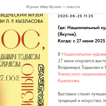
Хакасские 
Журнал «Мир Музея» — новости
2025-06-25 11:25
Где: Национальный х
(Якутия).
Когда: с 27 июня 2025
В
Национальном художес
27 июня откроется выст
Владимира Тодыкова и 
Хакасского национально
Кызласова
.
Выставка станет путеше
традиций и искусства, 