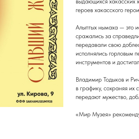
выдающихся хакасских 
героев хакасского геро
Алыптых нымаха — это и
сражались за справедл
передавали свою доблес
исполнялись горловым 
инструментов и достигал
Владимир Тодыков и Ри
в графику, сохраняя их 
передают мужество, добл
«Мир Музея» рекоменду