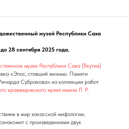
сказания в графике
удожественный музей Республики Саха
 до 28 сентября 2025 года.
твенном музее Республики Саха (Якутия)
авка «Эпос, ставший жизнью. Памяти
Ричарда Субракова» из коллекции работ
го краеведческого музея имени Л. Р.
ствием в мир хакасской мифологии,
познакомит с произведениями двух