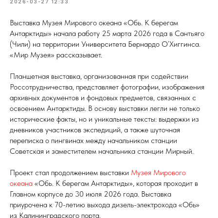
2026-03-27 12:33
Выставка Музея Мирового океана «Обь. К берегам
Антарктиды» начала работу 25 марта 2026 года в Сантьяго
(Чили) на территории Университета Бернардо О’Хиггинса.
«Мир Музея» рассказывает.
Планшетная выставка, организованная при содействии
Россотрудничества, представляет фотографии, изображения
архивных документов и фондовых предметов, связанных с
освоением Антарктиды. В основу выставки легли не только
исторические факты, но и уникальные тексты: выдержки из
дневников участников экспедиций, а также шуточная
переписка о пингвинах между начальником станции
Советская и заместителем начальника станции Мирный.
Проект стал продолжением выставки
Музея Мирового
океана
«Обь. К берегам Антарктиды», которая проходит в
Главном корпусе до 30 июля 2026 года. Выставка
приурочена к 70-летию выхода дизель-электрохода «Обь»
из Калининградского порта.