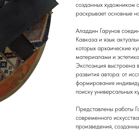
созданных художником с
раскрывает основные на
Аладдин Гарунов соедин
Кавказа и язык актуальн
которых архаические ку
материалами и эстетико
Экспозиция выстроена в
развития автора: от ис
формирования индивиду
поиску универсальных ку
Представлены работы Га
современного искусства
произведения, созданны