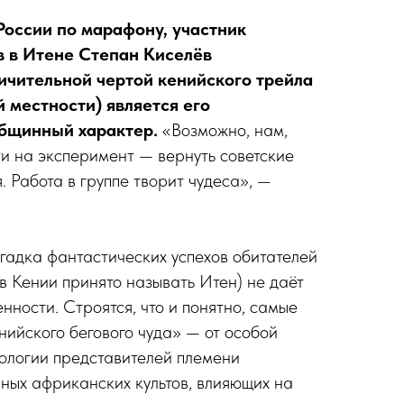
оссии по марафону, участник
в в Итене Степан Киселёв
личительной чертой кенийского трейла
 местности) является его
общинный характер.
«Возможно, нам,
и на эксперимент — вернуть советские
 Работа в группе творит чудеса», —
агадка фантастических успехов обитателей
в Кении принято называть Итен) не даёт
нности. Строятся, что и понятно, самые
ийского бегового чуда» — от особой
ологии представителей племени
ных африканских культов, влияющих на