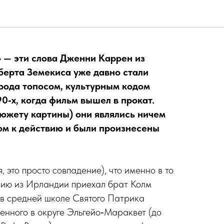
 беги!
» — эти слова Дженни Каррен из
берта Земекиса уже давно стали
 рода топосом, культурным кодом
0‑х, когда фильм вышел в прокат.
сюжету картины) они являлись ничем
ом к действию и были произнесены
, это просто совпадение), что именно в то
Кению из Ирландии приехал брат Колм
, в средней школе Святого Патрика
енного в округе Эльгейо‑Мараквет (до