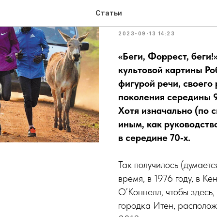
Беги, Итен,
Статьи
2023-09-13 14:23
«Беги, Форрест, беги!
культовой картины Ро
фигурой речи, своего
поколения середины 9
Хотя изначально (по 
иным, как руководств
в середине 70‑х.
Так получилось (думается
время, в 1976 году, в 
О’Коннелл, чтобы здесь
городка Итен, располож