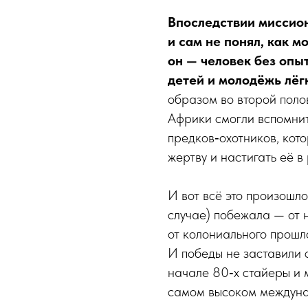
Впоследствии миссион
и сам не понял, как м
он — человек без опы
детей и молодёжь лёг
образом во второй поло
Африки смогли вспомнит
предков‑охотников, кот
жертву и настигать её в 
И вот всё это произошло
случае) побежала — от 
от колониального прошл
И победы не заставили с
начале 80‑х стайеры и 
самом высоком междуна