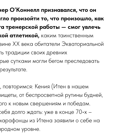
ер О’Коннелл признавался, что он
огло произойти то, что произошло, как
та тренерской работы — смог увлечь
кой атлетикой,
каким таинственным
вине ХХ века обитатели Экваториальной
ь традиции своих древних
орые сутками могли бегом преследовать
результате.
, повторимся: Кения (Итен в нашем
нищеты, от беспросветной рутины будней,
ого к новым свершениям и победам.
ебя долго ждать: уже в конце 70‑х –
марафонцы из Итена заявили о себе на
родном уровне.