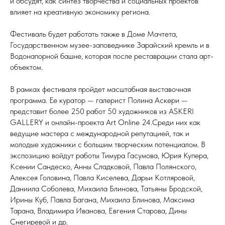
и обсудят, как синтез творчества и социальных проектов
влияет на креативную экономику региона.
Фестиваль будет работать также в Доме Мачтета,
Государственном музее-заповеднике Зарайский кремль и в
Водонапорной башне, которая после реставрации стала арт-
объектом.
В рамках фестиваля пройдет масштабная выставочная
программа. Ее куратор — галерист Полина Аскери —
представит более 250 работ 50 художников из ASKERI
GALLERY и онлайн-проекта Art Online 24.Среди них как
ведущие мастера с международной репутацией, так и
молодые художники с большим творческим потенциалом. В
экспозицию войдут работы Тимура Гасумова, Юрия Купера,
Ксении Сандеско, Анны Сладковой, Павла Полянского,
Алексея Головина, Павла Киселева, Дарьи Котляровой,
Даниила Соболева, Михаила Блинова, Татьяны Бродской,
Ирины Куб, Павла Багана, Михаила Блинова, Максима
Тарана, Владимира Иванова, Евгения Старова, Дины
Снегиревой и др.