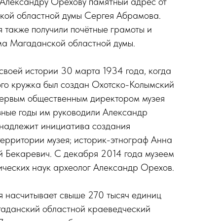
 Александру Орехову памятный адрес от
кой областной думы Сергея Абрамова.
я также получили почётные грамоты и
ма Магаданской областной думы.
своей истории 30 марта 1934 года, когда
ого кружка был создан Охотско-Колымский
Первым общественным директором музея
зные годы им руководили Александр
инадлежит инициатива создания
территории музея; историк-этнограф Анна
й Бекаревич. С декабря 2014 года музеем
ических наук археолог Александр Орехов.
я насчитывает свыше 270 тысяч единиц
гаданский областной краеведческий