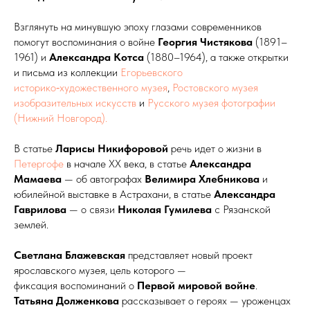
Взглянуть на минувшую эпоху глазами современников
помогут воспоминания о войне
Георгия Чистякова
(1891–
1961) и
Александра Котса
(1880–1964), а также открытки
и письма из коллекции
Егорьевского
историко‑художественного музея
,
Ростовского музея
изобразительных искусств
и
Русского музея фотографии
(Нижний Новгород).
В статье
Ларисы Никифоровой
речь идет о жизни в
Петергофе
в начале XX века, в статье
Александра
Мамаева
— об автографах
Велимира Хлебникова
и
юбилейной выставке в Астрахани, в статье
Александра
Гаврилова
— о связи
Николая Гумилева
с Рязанской
землей.
Светлана Блажевская
представляет новый проект
ярославского музея, цель которого —
фиксация воспоминаний о
Первой мировой войне
.
Татьяна Долженкова
рассказывает о героях — уроженцах