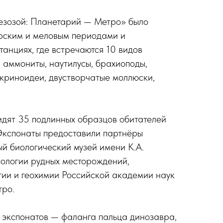
Мезозой: Планетарий — Метро» было
рским и меловым периодами и
танциях, где встречаются 10 видов
 аммониты, наутилусы, брахиоподы,
 криноидеи, двустворчатые моллюски,
идят 35 подлинных образцов обитателей
Экспонаты предоставили партнёры
ый биологический музей имени К.А.
еологии рудных месторождений,
ии и геохимии Российской академии наук
тро.
 экспонатов — фаланга пальца динозавра,