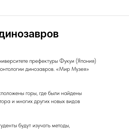
динозавров
ниверситете префектуры Фукуи (Япония)
еонтологии динозавров. «Мир Музея»
положены горы, где были найдены
ора и многих других новых видов
туденты будут изучать методы,