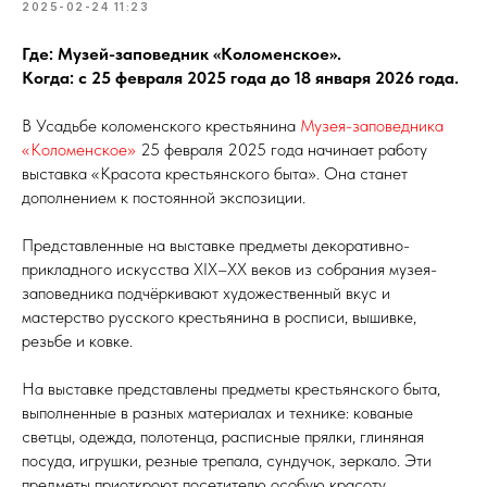
2025-02-24 11:23
Где: Музей-заповедник «Коломенское».
Когда: с 25 февраля 2025 года до 18 января 2026 года.
В Усадьбе коломенского крестьянина
Музея-заповедника
«Коломенское»
25 февраля 2025 года начинает работу
выставка «Красота крестьянского быта». Она станет
дополнением к постоянной экспозиции.
Представленные на выставке предметы декоративно-
прикладного искусства XIX–XX веков из собрания музея-
заповедника подчёркивают художественный вкус и
мастерство русского крестьянина в росписи, вышивке,
резьбе и ковке.
На выставке представлены предметы крестьянского быта,
выполненные в разных материалах и технике: кованые
светцы, одежда, полотенца, расписные прялки, глиняная
посуда, игрушки, резные трепала, сундучок, зеркало. Эти
предметы приоткроют посетителю особую красоту