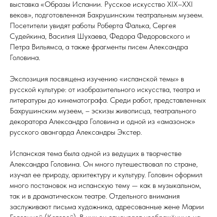
выставка «Образы Испании. Русское искусство XIX–XXI
веков», подготовленная Бахрушинским театральным музеем.
Посетители увидят работы Роберта Фалька, Сергея
Судейкина, Василия Шухаева, Федора Федоровского и
Петра Вильямса, а также фрагменты писем Александра
Головина.
Экспозиция посвящена изучению «испанской темы» в
русской культуре: от изобразительного искусства, театра и
литературы до кинематографа. Среди работ, представленных
Бахрушинским музеем, – эскизы живописца, театрального
декоратора Александра Головина и одной из «амазонок»
русского авангарда Александры Экстер.
Испанская тема была одной из ведущих в творчестве
Александра Головина. Он много путешествовал по стране,
изучал ее природу, архитектуру и культуру. Головин оформил
много постановок на испанскую тему — как в музыкальном,
так и в драматическом театре. Отдельного внимания
заслуживают письма художника, адресованные жене Марии