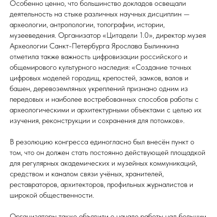
Особенно ценно, что большинство докладов освещали
деятельность на стыке различных научных дисциплин —
археологии, антропологии, топографии, истории,
музееведения. Организатор «Цитадели 1.0», директор музея
Археологии Санкт-Петербурга Ярослава Былинкина
отметила также важность цифровизации российского и
общемирового культурного наследия: «Создание точных
цифровых моделей городищ, крепостей, замков, валов и
башен, деревоземляных укреплений признано одним из
передовых и наиболее востребованных способов работы с
археологическими и архитектурными объектами с целью их
изучения, реконструкции и сохранения для потомков».
В резолюцию конгресса единогласно был внесëн пункт о
том, что он должен стать постоянно действующей площадкой
для регулярных академических и музейных коммуникаций,
средством и каналом связи учëных, хранителей,
реставраторов, архитекторов, профильных журналистов и
широкой общественности.
Организаторы также объявили о начале работы над большим