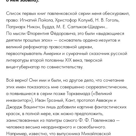
Список первых книг павленковской серии меня обескуражил,
право: Игнатий Лойола, Христофор Колумб, Н. В. Гоголь,
Патриарх Никон, Будда, М. Е. Сал­ты­ков‑Щед­рин...
По мысли Флорентия Фёдоровича, это были «выдающиеся
деятели прошлых эпох» — основатель ордена иезуитов и
великий реформатор православной церкви,
первооткрыватель Америки и сумрачный сказочник русской
литературы второй половины XIX века, тверской
вице‑губернатор по совместительству.
Всё верно! Они ими и были, но другое дело, что сочетание
этих имен показалось мне совершенно сюрреалистическим,
а появившиеся в серии позже Торквемада («Великий
инквизитор»), Иван Грозный, Кант, протопоп Аввакум и
Джордж Вашингтон лишь добавили картине фантастических
красок, в полной мере, как можно предположить,
заимствованных из палитры самого Ф. Ф. Павленкова —
человека весьма неординарного и своеобычного.
Например, известно, что выпускника Михайловской