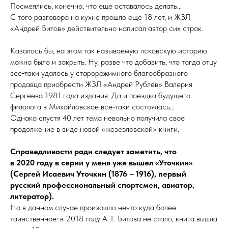
Посмеялись, конечно, что еще оставалось делать...
С того разговора на кухне прошло ещё 18 лет, и ЖЗЛ
«Андрей Битов» действительно написал автор сих строк.
Казалось бы, на этом так называемую псковскую историю
можно было и закрыть. Ну, разве что добавить, что тогда отцу
все‑таки удалось у старорежимного благо­образ­но­го
продавца приобрести ЖЗЛ «Андрей Рублёв» Валерия
Сергеева 1981 года издания. Да и поездка будущего
филолога в Михайловское все‑таки состоялась...
Однако спустя 40 лет тема невольно получила свое
продолжение в виде новой «же­зе­элов­ской» книги.
Справедливости ради следует заметить, что
в 2020 году в серии у меня уже вышел «Уточкин»
(Сергей Исаевич Уточкин (1876 – 1916), первый
русский профессиональный спортсмен, авиатор,
литератор).
Но в данном случае произошло нечто куда более
таинственное: в 2018 году А. Г. Битова не стало, книга вышла