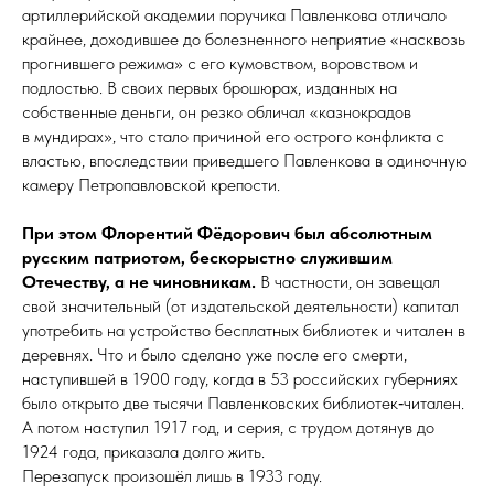
артиллерийской академии поручика Павленкова отличало
крайнее, доходившее до болезненного неприятие «насквозь
прогнившего режима» с его кумовством, воровством и
подлостью. В своих первых брошюрах, изданных на
собственные деньги, он резко обличал «казнокрадов
в мундирах», что стало причиной его острого конфликта с
властью, впоследствии приведшего Павленкова в одиночную
камеру Петропавловской крепости.
При этом Флорентий Фёдорович был абсолютным
русским патриотом, бескорыстно служившим
Отечеству, а не чиновникам.
В частности, он завещал
свой значительный (от издательской деятельности) капитал
употребить на устройство бесплатных библиотек и читален в
деревнях. Что и было сделано уже после его смерти,
наступившей в 1900 году, когда в 53 российских губерниях
было открыто две тысячи Павленковских библиотек‑читален.
А потом наступил 1917 год, и серия, с трудом дотянув до
1924 года, приказала долго жить.
Перезапуск произошёл лишь в 1933 году.