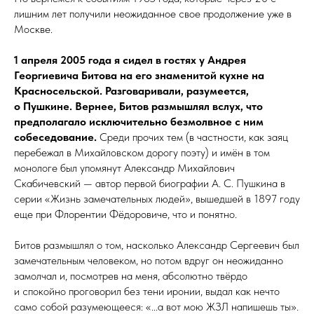
лишним лет получили неожиданное свое продолжение уже в
Москве.
1 апреля 2005 года я сидел в гостях у Андрея
Георгиевича Битова на его знаменитой кухне на
Красносельской. Разговаривали, ра­зуме­ет­ся,
о Пушкине. Вернее, Битов размышлял вслух, что
предполагало исключительно безмолвное с ним
собеседование.
Среди прочих тем (в частности, как заяц
перебежал в Михайловском дорогу поэту) и имён в том
монологе был упомянут Александр Михайлович
Скабичевский — автор первой биографии А. С. Пушкина в
серии «Жизнь замечательных людей», вышедшей в 1897 году
еще при Флорентии Фёдоровиче, что и понятно.
Битов размышлял о том, насколько Александр Сергеевич был
замечательным человеком, но потом вдруг он неожиданно
замолчал и, посмотрев на меня, абсолютно твёрдо
и спокойно проговорил без тени иронии, выдал как нечто
само собой разумеющееся: «...а вот мою ЖЗЛ напишешь ты».