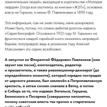
замечательных людей», выходящая в издательстве «Молодая
гвардия» (тогда все охотились за книгами «ЖЗЛ»), основана
вовсе не Горьким, а неким Ф. Павленковым в 1890 году.
Эта информация, сам не знаю почему, меня шокировала.
Может быть, потому, что словно выбитая долотом надпись
«Серия биографий. Основана в 1933 году М. Горьким» на
фрон­тис­пи­се каждой серийной книги оказалась неправдой.
Вернее, полуправдой, ведь в указанном году Алексей
Максимович эту серию возобновил.
А запустил ее Флорентий Фёдорович Павленков (имя
звучит как песня), книгоиздатель, редактор
и просветитель, а также революцио­нер‑демократ (до
определённого момента), который изрядно пострадал
от царского режима, был заключён в Петропавловскую
крепость, а затем сослан сначала в Вятку, а потом
в Сибирь за то, что издавал Энгельса, Герцена,
Белинского и Писарева (совершенно непонятно,
почему советская власть так прочно и старательно
о нём забыла).