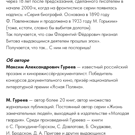
через 18 лет после предсказания, сделанного писателем в
начале 2000‑х, когда на фрон­тис­пи­се серии появилась
надпись: «Серия биографий. Основана в 1890 го­ду
Ф. Павленковым и продолжена в 1933 году М. Горьким»
(тоже, кстати, словно бы выбитая долотом).
Так получается, что сам Флорентий Фёдорович признал
Битова «выдающимся деятелем прошлых эпох».
Получается, что так... С ним не поспоришь!
Об авторе
Максим Александрович Гуреев
— известный российский
прозаик и кинорежиссёр‑документалист. Победитель
конкурсов документального кино, призёр национальной
литературной премии «Ясная Поляна».
М. Гуреев
— автор более 20 книг, автор множества
журнальных
публикаций. Постоянный автор серии «Жизнь
замечательных людей», выходящей в издательстве «Молодая
гвардия». Среди произведений Гуреева — книги
о С. Прокудине‑Горском, С. Довлатове, Б. Окуджаве,
И. Бродском, Д. А. Пригове и других выдающихся