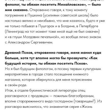
филолог, ты обязан посетить Михайловское», — было
мне сказано.
Откровенно говоря, к тому моменту
погружение в Пушкина (усилиями советской школы) было
настолько велико и неизбывно, что мне казалось, будто я уже
не только побывал в Пушгорах и в Болдине, в Петербурге
(Ленинград на тот момент тоже мной ещё не был охвачен)
и «в глуши Молдавии печальной», но вообще лично знаком
с Александром Сергеевичем.
Древний Псков, откровенно говоря, меня манил куда
больше, хотя тут вполне могло бы прозвучать: «Как
будущий историк, ты обязан посетить Псков».
Но я был будущим филологом, а посему первым культурным
мероприятием в городе стало посещение книжного
магазина, которое обернулось для меня потрясением
в своём роде.
Итак, в отделе букинистической литературы отец
разговорился с продавцом — пожилым благо­образ­ным,
вполне старо­режим­но­го вида господином (товарищем?). Из
разговора выяснилось, что знаменитая серия «Жизнь