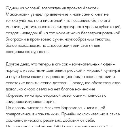
Одним из условий возрождения проекта Алексей
Максимович увидел привлечение к написанию книг не
только учёных, но и писателей, что позволило бы, по его
мнению, достичь высокого литературного уровня пуб­ли­ка­ций,
создать неведомый на тот момент жанр беллетризированной
биографии в противовес сухим наукообразным текстам,
более походившим на диссертации или статьи для
специальных журналов.
Другое дело, что теперь в список «замечательных людей»
наряду с известными деятелями русской и мировой культуры
и науки были включены революционеры, а впоследствии и
советские политические деятели. Последнее обстоятельство
довольно скоро свело на нет благое начинание
«буревестника пролетарской революции», полностью
заидеологизировав ­серию.
По словам писателя Алексея Варламова, книги в ней
превратились в «памятники». Причём исключительно в стиле
социалистического реализма, добавим от себя.
Но вернёмся к событиям 1983 го­да, которые через 20 с