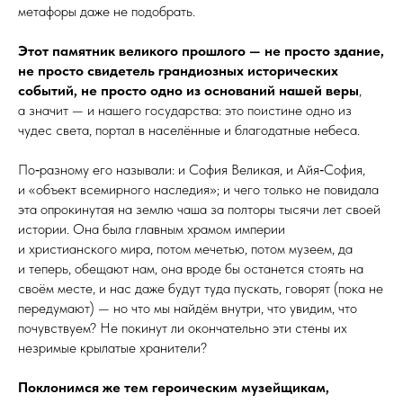
метафоры даже не подобрать.
Этот памятник великого прошлого — не просто здание,
не просто свидетель грандиозных исторических
событий, не просто одно из оснований нашей веры
,
а значит — и нашего государства: это поистине одно из
чудес света, портал в населённые и благодатные небеса.
По‑разному его называли: и София Великая, и Айя‑София,
и «объект всемирного наследия»; и чего только не повидала
эта опрокинутая на землю чаша за полторы тысячи лет своей
истории. Она была главным храмом империи
и христианского мира, потом мечетью, потом музеем, да
и теперь, обещают нам, она вроде бы останется стоять на
своём месте, и нас даже будут туда пускать, говорят (пока не
передумают) — но что мы найдём внутри, что увидим, что
почувствуем? Не покинут ли окончательно эти стены их
незримые крылатые хранители?
Поклонимся же тем героическим музейщикам,