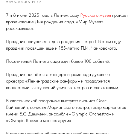
2025-06-05 12:17
7 и 8 июня 2025 года в Летнем саду
Русского музея
пройдёт
празднование Дня рождения сада. «Мир Музея»
рассказывает.
Праздник приурочен к дню рождения Петра I. В этом году
праздник посвящён ещё и 185-летию П.И, Чайковского.
Посетителей Летнего сада ждут более 100 событий.
Праздник начнётся с концерта-променада духового
оркестра «Ленинградские фанфары» и продолжится
концертами выступлений уличных театров и спектаклями.
В классической программе выступят пианист Олег
Вайнштейн, солисты Мариинского театра, театр марионеток
имени Е.С. Деммени, ансамбли «Olympic Orchestra» и
«Olympic Brass» и многих других.
В рамках молодёжной программы пройдут концерты