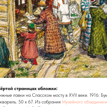
вёртой страницах обложки:
ижные лавки на Спасском мосту в XVII веке. 1916. Бу
акварель. 50 х 67. Из собрания
Музейного объединен