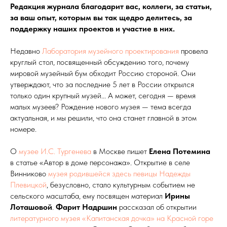
Редакция журнала благодарит вас, коллеги, за статьи,
за ваш опыт, которым вы так щедро делитесь, за
поддержку наших проектов и участие в них.
Недавно
Лаборатория музейного проектирования
провела
круглый стол, посвященный обсуждению того, почему
мировой музейный бум обходит Россию стороной. Они
утверждают, что за последние 5 лет в России открылся
только один крупный музей... А может, сегодня — время
малых музеев? Рождение нового музея — тема всегда
актуальная, и мы решили, что она станет главной в этом
номере.
О
музее И.С.
Тургенева
в Москве пишет
Елена Потемина
в статье «Автор в доме персонажа». Открытие в селе
Винниково
музея родившейся здесь певицы Надежды
Плевицкой
, безусловно, стало культурным событием не
сельского масштаба, ему посвящен материал
Ирины
Лоташовой
.
Фарит Надршин
рассказал об открытии
литературного музея «Капитанская дочка» на Красной горе