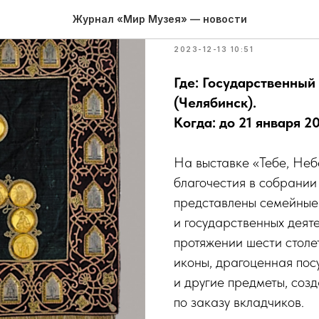
История ру
Журнал «Мир Музея» — новости
2023-12-13 10:51
Где: Государственный
(Челябинск).
Когда: до 21 января 2
На выставке «Тебе, Не
благочестия в собрани
представлены семейные
и государственных деят
протяжении шести столе
иконы, драгоценная по
и другие предметы, соз
по заказу вкладчиков.