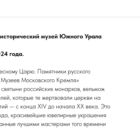
сского благочестия
 исторический музей Южного Урала
024 года.
бесному Царю. Памятники русского
и Музеев Московского Кремля»
 святыни российских монархов, вельмож
елей, которые те жертвовали церкви на
тий — с конца XIV до начала XX века. Это
суда, красивейшие ювелирные украшения
данные лучшими мастерами того времени