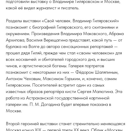
подготовили выставку о Владимире Гиляровском и Москве,
какой её видел журналист и писатель.
Разделы выставки «Свой человек. Владимир Гиляровский»
познакомят с биографией Гиляровского, его скитаниями и
окружением. Произведения Владимира Маковского, Абрама
Архипова, Василия Верещагина представят, какой путь — от
бурлака на Волге до автора сенсационных репортажей —
прошел дядя Гиляй, прежде чем стал «своим человеком» для
всех москвичей: и обитателей городского дна, и высших
чинов, и артистической богемы. Галерея портретов
познакомит с некоторыми из них — Фёдором Шаляпиным,
Антоном Чеховым, Максимом Горьким, и, конечно, самим
Гиляровским. Посетителей встретит один из самых
известных образов репортёра кисти Сергея Малютина. Эта
работа из Астраханской государственной картинной
галереи им. П. М. Догадина будет впервые показана в
Москве.
Второй героиней выставки станет стремительно меняющаяся
Москва конца XIX — первой трети XX века. Облик «Москвы