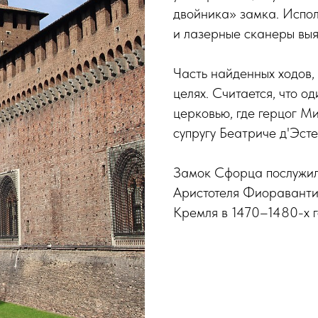
двойника» замка. Испо
и лазерные сканеры выя
Часть найденных ходов,
целях. Считается, что од
церковью, где герцог 
супругу Беатриче д'Эсте
Замок Сфорца послужил
Аристотеля Фиораванти 
Кремля в 1470–1480-х г