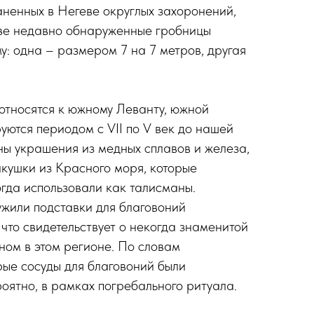
аненных в Негеве округлых захоронений,
две недавно обнаруженные гробницы
: одна – размером 7 на 7 метров, другая
относятся к южному Леванту, южной
уются периодом с VII по V век до нашей
ны украшения из медных сплавов и железа,
кушки из Красного моря, которые
гда использовали как талисманы.
жили подставки для благовоний
что свидетельствует о некогда знаменитой
ном в этом регионе. По словам
рые сосуды для благовоний были
оятно, в рамках погребального ритуала.