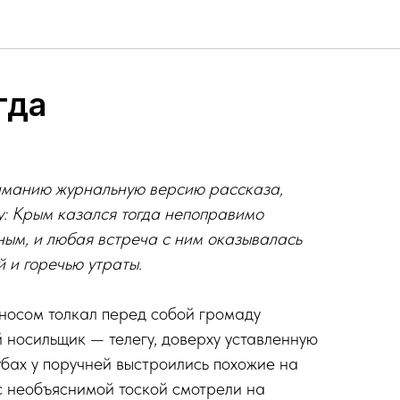
гда
манию журнальную версию рассказа,
у: Крым казался тогда непоправимо
ным, и любая встреча с ним оказывалась
 и горечью утраты.
носом толкал перед собой громаду
й носильщик — телегу, доверху уставленную
бах у поручней выстроились похожие на
с необъяснимой тоской смотрели на