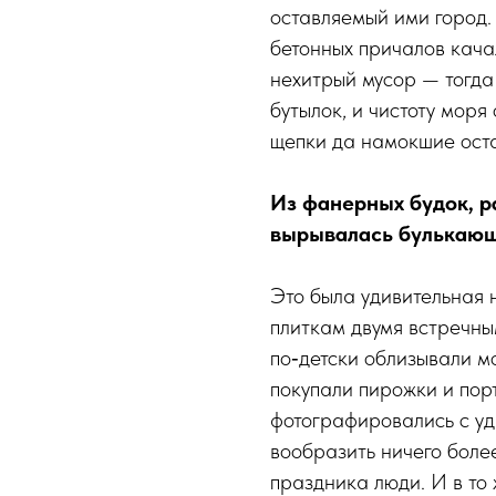
оставляемый ими город
бетонных причалов кача
нехитрый мусор — тогда
бутылок, и чистоту моря
щепки да намокшие ост
Из фанерных будок, р
вырывалась булькающ
Это была удивительная
плиткам двумя встречны
по‑детски облизывали м
покупали пирожки и пор
фотографировались с уд
вообразить ничего более
праздника люди. И в то