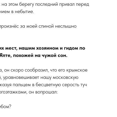
 на этом берегу последний привал перед
нием в небытие.
 произнёс за моей спиной неслышно
х мест, нашим хозяином и гидом по
Ялте, похожей на чужой сон.
з, он скоро сообразил, что его крымское
й, уравновешивает нашу московскую
азуя пальцем в бесцветную серость туч
гоэтажками, он вопрошал:
ебом?