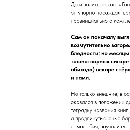
Да и залихватского «Га
он упорно насаждал, ве
провинциального компле
Сам он поначалу выгл
возмутительно загор
бледности; но месяцы
тошнотворных сигарет
обихода) вскоре стёр
и нами.
Но только внешние; в ос
оказался в положении д
тетрадку названия книг,
а продвинутые юные бар
самолюбия, поучали его