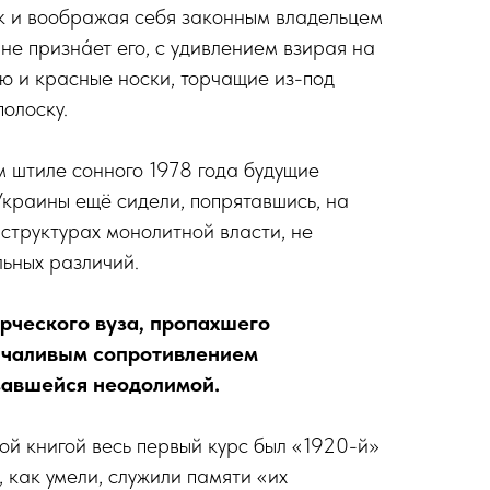
як и воображая себя законным владельцем
 не признáет его, с удивлением взирая на
ю и красные носки, торчащие из-под
олоску.
м штиле сонного 1978 года будущие
краины ещё сидели, попрятавшись, на
 структурах монолитной власти, не
ьных различий.
орческого вуза, пропахшего
лчаливым сопротивлением
завшейся неодолимой.
й книгой весь первый курс был «1920-й»
 как умели, служили памяти «их