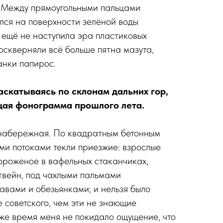
. Между прямоугольными пальцами
лся на поверхности зелёной воды
 ещё не наступила эра пластиковых
 оскверняли всё больше пятна мазута,
анки папирос.
аскатываясь по склонам дальних гор,
ая фонограмма прошлого лета.
 набережная. По квадратным бетонным
ми потоками текли приезжие: взрослые
ороженое в вафельных стаканчиках,
твейн, под чахлыми пальмами
авами и обезьянками; и нельзя было
 советского, чем эти не знающие
 же время меня не покидало ощущение, что