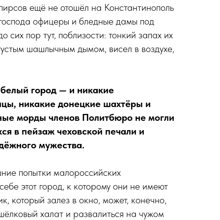
 пирсов ещё не отошёл на Константинополь
 господа офицеры и бледные дамы под
 сих пор тут, поблизости: тонкий запах их
 густым шашлычным дымом, висел в воздухе,
белый город — и никакие
цы, никакие донецкие шахтёры и
ые морды членов Политбюро не могли
ся в пейзаж чеховской печали и
дёжного мужества.
шние попытки малороссийских
ебе этот город, к которому они не имеют
, который залез в окно, может, конечно,
 шёлковый халат и развалиться на чужом