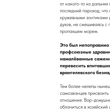
от какого-то из дальних
последний пароход, что
кружевными зонтиками до
духов, не смешиваясь с
пропахшем морем.
Это был непоправимо 
профсоюзные здравни
намалёванные саженн
перевесить впитавших
врангелевского безна
Тем более нелепы ныне
самозванцев присвоить с
отношения. Вор-домушник
облачиться в хозяйский