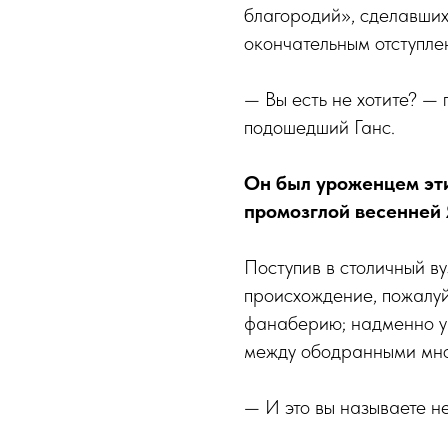
благородий», сделавших
окончательным отступле
— Вы есть не хотите? —
подошедший Ганс.
Он был уроженцем эти
промозглой весенней 
Поступив в столичный ву
происхождение, пожалу
фанаберию; надменно ук
между ободранными мно
— И это вы называете н