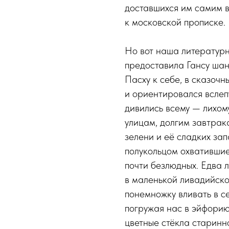
доставшихся им самим в
к московской прописке.
Но вот наша литературн
предоставила Гансу шан
Пасху к себе, в сказочн
и ориентировался вслепу
дивились всему — лихом
улицам, долгим завтрак
зелени и её сладких зап
полукольцом охватившие
почти безлюдных. Едва л
в маленькой ливадийско
понемножку вливать в с
погружая нас в эйфорию
цветные стёкла старинн