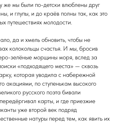
му же мы были по-детски влюблены друг
ны, и глупы, и до краёв полны так, как это
ных путешествиях молодости.
ло, да и хмель обновить, чтобы не
вах колокольцы счастья. И мы, бросив
еро-зелёные морщины моря, вслед за
поиски «подходящего места» — сквозь
арку, которая уводила с набережной
го акациями, по ступенькам высокого
великого русского поэта бивали
 передёргивал карты, и где приезжие
ыканты уже второй век подряд
ественные натуры перед тем, как явить их