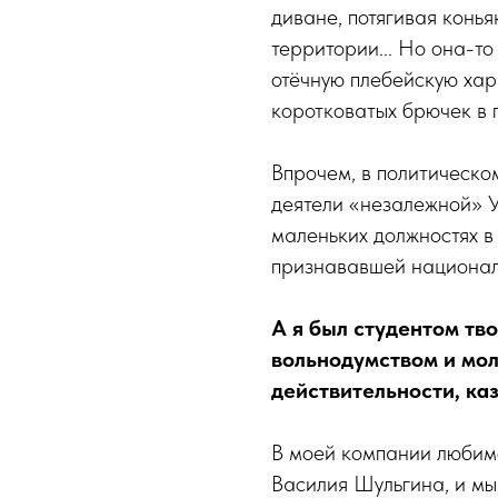
диване, потягивая конь
территории... Но она-то
отёчную плебейскую хар
коротковатых брючек в п
Впрочем, в политическо
деятели «незалежной» У
маленьких должностях в
признававшей национал
А я был студентом тв
вольнодумством и мо
действительности, ка
В моей компании любимо
Василия Шульгина, и мы,