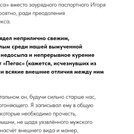
нса» вместо заурядного паспортного Игоря
роятно, ради преодоления
кса.
ядел неприлично свежим,
елым среди нашей вымученной
 недосыпа и непрерывное курение
 «Пегас» (кажется, исчезнувших из
ли всякие внешние отличия между ним
тальном он, будучи сильно старше нас,
огоняющего. Я записывал ему в общую
 которые необходимо прочесть,
ышни, не щадя уязвлённого мужского
 насчёт внешнего вида и манер,