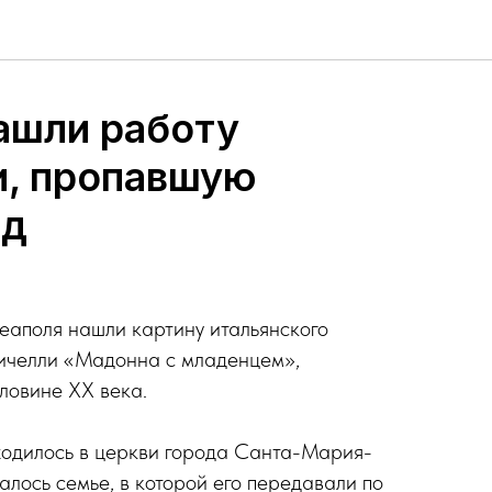
ашли работу
и, пропавшую
ад
еаполя нашли картину итальянского
ичелли «Мадонна с младенцем»,
ловине XX века.
ходилось в церкви города Санта-Мария-
алось семье, в которой его передавали по