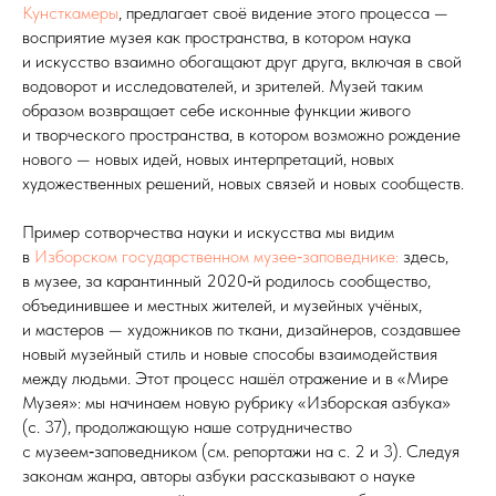
Кунсткамеры
, предлагает своё видение этого процесса —
восприятие музея как пространства, в котором наука
и искусство взаимно обогащают друг друга, включая в свой
водоворот и исследователей, и зрителей. Музей таким
образом возвращает себе исконные функции живого
и творческого пространства, в котором возможно рождение
нового — новых идей, новых интерпретаций, новых
художественных решений, новых связей и новых сообществ.
Пример сотворчества науки и искусства мы видим
в
Изборском государственном музее‑заповеднике:
здесь,
в музее, за карантинный 2020‑й родилось сообщество,
объединившее и местных жителей, и музейных учёных,
и мастеров — художников по ткани, дизайнеров, создавшее
новый музейный стиль и новые способы взаимодействия
между людьми. Этот процесс нашёл отражение и в «Мире
Музея»: мы начинаем новую рубрику «Изборская азбука»
(с. 37), продолжающую наше сотрудничество
с музеем‑заповедником (см. репортажи на с. 2 и 3). Следуя
законам жанра, авторы азбуки рассказывают о науке