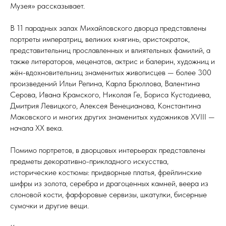
Музея» рассказывает.
В 11 парадных залах Михайловского дворца представлены
портреты императриц, великих княгинь, аристократок,
представительниц прославленных и влиятельных фамилий, а
также литераторов, меценатов, актрис и балерин, художниц и
жён-вдохновительниц знаменитых живописцев — более 300
произведений Ильи Репина, Карла Брюллова, Валентина
Серова, Ивана Крамского, Николая Ге, Бориса Кустодиева,
Дмитрия Левицкого, Алексея Венецианова, Константина
Маковского и многих других знаменитых художников XVIII —
начала XX века.
Помимо портретов, в дворцовых интерьерах представлены
предметы декоративно-прикладного искусства,
исторические костюмы: придворные платья, фрейлинские
шифры из золота, серебра и драгоценных камней, веера из
слоновой кости, фарфоровые сервизы, шкатулки, бисерные
сумочки и другие вещи.