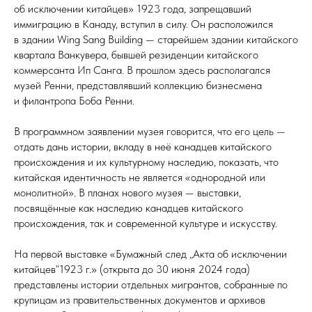
об исключении китайцев» 1923 года, запрещавший
иммиграцию в Канаду, вступил в силу. Он расположился
в здании Wing Sang Building — старейшем здании китайского
квартала Ванкувера, бывшей резиденции китайского
коммерсанта Ип Санга. В прошлом здесь располагался
музей Ренни, представлявший коллекцию бизнесмена
и филантропа Боба Ренни.
В программном заявлении музея говорится, что его цель —
отдать дань истории, вкладу в неё канадцев китайского
происхождения и их культурному наследию, показать, что
китайская идентичность не является «однородной или
монолитной». В планах нового музея — выставки,
посвящённые как наследию канадцев китайского
происхождения, так и современной культуре и искусству.
На первой выставке «Бумажный след „Акта об исключении
китайцев“1923 г.» (открыта до 30 июня 2024 года)
представлены истории отдельных мигрантов, собранные по
крупицам из правительственных документов и архивов