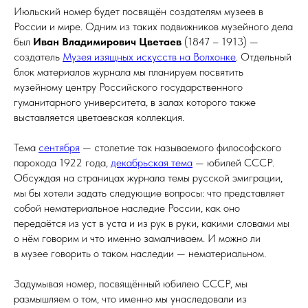
Июльский номер будет посвящён создателям музеев в
России и мире. Одним из таких подвижников музейного дела
был
Иван Владимирович Цветаев
(1847 – 1913) —
создатель
Музея изящных искусств на Волхонке
. Отдельный
блок материалов журнала мы планируем посвятить
музейному центру Российского государственного
гуманитарного университета, в залах которого также
выставляется цветаевская коллекция.
Тема
сентября
— столетие так называемого философского
парохода 1922 года,
декабрьская тема
— юбилей СССР.
Обсуждая на страницах журнала темы русской эмиграции,
мы бы хотели задать следующие вопросы: что представляет
собой нематериальное наследие России, как оно
передаётся из уст в уста и из рук в руки, какими словами мы
о нём говорим и что именно замалчиваем. И можно ли
в музее говорить о таком наследии — нематериальном.
Задумывая номер, посвящённый юбилею СССР, мы
размышляем о том, что именно мы унаследовали из