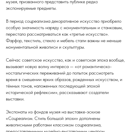
музея, призванного представить публике редко
экспонируемые предметы.
В период соцреализма декоративное искусство приобрело
особую значимость наряду с монументальным и станковым,
перестало рассматриваться как «третье искусство».
Фарфор, текстиль, стекло и мебель стали важны не меньше
монументальной живописи и скульптуры.
Сейчас советское искусство, как и советская эпоха вообще,
вызывает новую волну интереса — «от романтическо-
ностальгических переживаний до попыток рассмотреть
время в смешении ярких образов, рожденных искусством, и
тёмных тонов, наложенных последующей эпохой
исторической рефлексии», рассказывают создатели
выставки.
Экспонаты из фондов музея на выставке-эскизе
«Соцреализм. Стиль большой эпохи» дополнены
живописными работами классиком соцреализма,
предоставленными музейно-выставочным центром