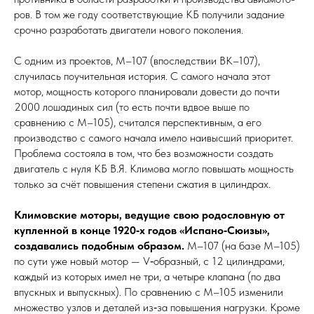
ров. В том же году соответствующие КБ получили задание
срочно разработать двигатели нового поколения.
С одним из проектов, М–107 (впоследствии ВК–107),
случилась поучительная история. С самого начала этот
мотор, мощность которого планировали довести до почти
2000 лошадиных сил (то есть почти вдвое выше по
сравнению с М–105), считался перспективным, а его
производство с самого начала имело наи­выс­ший приоритет.
Проблема состояла в том, что без возможности создать
двигатель с нуля КБ В.Я. Климова могло повышать мощность
только за счёт повышения степени сжатия в цилиндрах.
Климовские моторы, ведущие свою родословную от
купленной в конце 1920‑х годов «Испано‑Сюизы»,
создавались подобным образом.
М–107 (на базе М–105)
по сути уже новый мотор — V‑образный, с 12 цилиндрами,
каждый из которых имел не три, а четыре клапана (по два
впускных и выпускных). По сравнению с М–105 изменили
множество узлов и деталей из‑за повышения нагрузки. Кроме