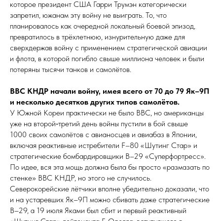
которое президент США Гарри Трумэн категорически
запретил, южанам эту войну не выиграть. То, что
планировалось как очередной локальный боевой эпизод,
превратилось в трёх­лет­нюю, изнурительную даже для
сверхдержав войну с применением стратегической авиации
и флота, в которой погибло свыше миллиона человек и были
потеряны тысячи танков и самолётов.
ВВС КНДР начали войну, имея всего от 70 до 79 Як–9П
и несколько десятков других типов самолётов.
У Южной Кореи практически не было ВВС, но американцы
уже на второй‑третий день войны пустили в бой свыше
1000 сво­их самолётов с авианосцев и авиабаз в Японии,
включая реактивные истребители F–80 «Шутинг Стар» и
стратегические бомбардировщики В–29 «Супер­форт­ресс».
По идее, вся эта мощь должна была бы просто «размазать по
стенке» ВВС КНДР, но этого не случилось.
Северокорейские лётчики вполне убедительно доказали, что
и на устаревших Як–9П можно сбивать даже стратегические
В–29, а 19 июля Яками был сбит и первый реактивный