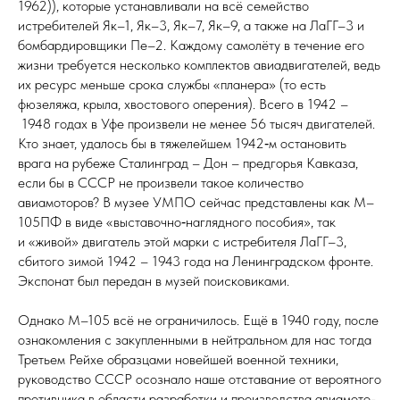
1962)), которые устанавливали на всё семейство
истребителей Як–1, Як–3, Як–7, Як–9, а также на ЛаГГ–3 и
бомбардировщики Пе–2. Каждому самолёту в течение его
жизни требуется несколько комплектов авиадвигателей, ведь
их ресурс меньше срока службы «планера» (то есть
фюзеляжа, крыла, хвостового оперения). Всего в 1942 –
1948 годах в Уфе произвели не менее 56 тысяч двигателей.
Кто знает, удалось бы в тяжелейшем 1942‑м остановить
врага на рубеже Сталинград – Дон – пред­горья Кавказа,
если бы в СССР не произвели такое количество
авиамоторов? В музее УМПО сейчас представлены как М–
105ПФ в виде «выставочно‑наглядного пособия», так
и «живой» двигатель этой марки с истребителя ЛаГГ–3,
сбитого зимой 1942 – 1943 го­да на Ленин­град­ском фронте.
Экспонат был передан в музей поисковиками.
Однако М–105 всё не ограничилось. Ещё в 1940 го­ду, после
ознакомления с закупленными в нейтральном для нас тогда
Третьем Рейхе образцами новейшей военной техники,
руководство СССР осознало наше отставание от вероятного
противника в области разработки и производства авиа­мо­то­