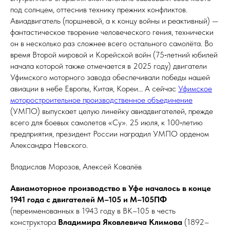
под солнцем, оттеснив технику прежних конфликтов.
Авиадвигатель (поршневой, а к концу войны и реактивный) —
фантастическое творение человеческого гения, технически
он в несколько раз сложнее всего остального самолёта. Во
время Второй мировой и Корейской войн (75‑летний юбилей
начала которой также отмечается в 2025 году) двигатели
Уфимского моторного завода обеспечивали победы нашей
авиации в небе Европы, Китая, Кореи... А сейчас
Уфимское
моторостроительное производственное объединение
(УМПО) выпускает целую линейку авиадвигателей, прежде
всего для боевых самолетов «Су». 25 июля, к 100‑летию
предприятия, президент России наградил УМПО орденом
Александра Невского.
Владислав Морозов, Алексей Ковалёв
Авиамоторное производство в Уфе началось в конце
1941 года с двигателей М–105 и
М–105ПФ
(переименованных в 1943 году в ВК–105 в честь
конструктора
Владимира Яковлевича Климова
(1892–