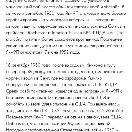
«Шутинг Стар» лейтенанта Г. Оделла, вступившего в
манёвренный бой вместо обычной тактики «бей и убегай». В
августе и сентябре 1950 го­да Як–9П атаковали даже боевые
корабли противника у морского по­бе­режья — западные
авторы пишут о повреждениях английского эсминца Comus и
крейсеров Rochester и Jamaica. Были в ВВС КНДР и асы, те,
кто сбил по пять и более самолётов противника. Последнее
упоминание о воздушном бое с участием северокорейского
Як–9П относится к 7 июня 1952 года.
18 сентября 1950 го­да, после высадки у Инчхона в тылу
северокорейцев крупного морского десанта, американские
морпехи вошли в Сеул, где на аэродроме Кымпхо
обнаружили с десяток брошенных самолётов ВВС КНДР.
Среди разбитой техники нашёлся один исправный Як–9П с
бортовым номером «32» и два исправных Ил–10. Эти
самолёты вывезли для испытаний в США. Там выяснилось,
что двигатель Яка ВК–107А выпущен на заводе № 26 в Уфе.
Позднее этот Як–9П передали в один из авиамузеев США.
Любопытно, что и в экспозиции Музея Национальной
Народно‑освободительной Отечественной войны 1950 –