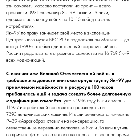
эти самолёты массово поступали на фронт — всего
произвели 3921 экземпляр Як–9У. Были и лётчики,
одержавшие к концу войны по 10–15 побед на этих
истребителях.
Як–9У по праву занимает своё место в экспозиции
Центрального музея ВВС РФ в подмосковном Монине — до
конца 1990‑х это был единственный сохранившийся в
России представитель огромного семейства из 16 769 Як–9
всех модификаций.
С окончанием Великой Отечественной войны к
требованиям довести винтомоторную группу Як–9У до
приемлемой надёжности и ресурсу в 100 часов
прибавилась ещё и задача создать более долговечную
модификацию самолёта:
уже в 1946 го­ду были списаны
11 937 истребителей советского производства и
7393 ленд‑лизовских машины. И если цельнометаллические
Р–39 «Аэро­коб­ра» ставили на консервацию, то
отечественные деревянно‑перкалевые Яки и Ла шли в утиль
по причине фатального износа планеров — в военное время