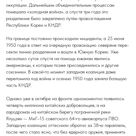
оккупации. Дальнейшим объ­еди­ни­тель­ным процессам
помешала «холодная война», а спустя три года это
разделение было закреплено путём провозглашения
Республики Кореи и КНДР.
На границе постоянно происходили инциденты, а 25 июня
1950 го­да в ответ на очередную провокацию северяне пере­
сек­ли линию разделения и вошли в Южную Корею. Уже
несколько суток спустя на помощь южанам явились
американцы, к которым позже присоединились и другие
союзники. В какой‑то момент западная коалиция даже
переломила ход войны и осенью 1950 го­да заняла большую
часть КНДР.
Однако уже в октябре на фронте одномоментно появилось
четверть миллиона китайских добровольцев, а на
аэродромах на китайском берегу пограничной реки
Ялуцзян — МиГ–15 советского 64‑го авиакорпуса ПВО.
Западную коалицию оттеснили обратно за 38‑ю параллель,
после чего стало ясно, что без ядерного оружия, применять