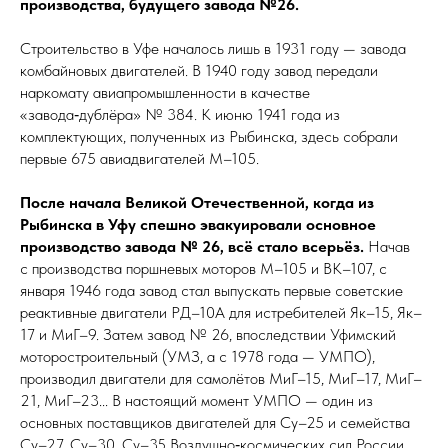
производства, будущего завода №26.
Строительство в Уфе началось лишь в 1931 году — завода
комбайновых двигателей. В 1940 году завод передали
наркомату авиапромышленности в качестве
«завода‑дублёра» № 384. К июню 1941 года из
комплектующих, полученных из Рыбинска, здесь собрали
первые 675 авиадвигателей М–105.
После начала Великой Отечественной, когда из
Рыбинска в Уфу спешно эвакуировали основное
производство завода № 26, всё стало всерьёз.
Начав
с производства поршневых моторов М–105 и ВК–107, с
января 1946 года завод стал выпускать первые советские
реактивные двигатели РД–10А для истребителей Як–15, Як–
17 и МиГ–9. Затем завод № 26, впоследствии Уфимский
моторостроительный (УМЗ, а с 1978 го­да — УМПО),
производил двигатели для самолётов МиГ–15, МиГ–17, МиГ–
21, МиГ–23... В настоящий момент УМПО — один из
основных поставщиков двигателей для Су–25 и семейства
Су–27, Су–30, Су–35 Воздушно‑космических сил России.