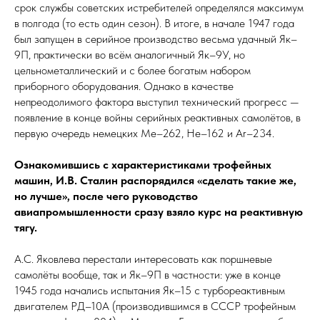
срок службы советских истребителей определялся максимум
в полгода (то есть один сезон). В итоге, в начале 1947 го­да
был запущен в серийное производство весьма удачный Як–
9П, практически во всём аналогичный Як–9У, но
цельнометаллический и с более богатым набором
приборного оборудования. Однако в качестве
непреодолимого фактора выступил технический прогресс —
появление в конце войны серийных реактивных самолётов, в
первую очередь немецких Me–262, He–162 и Ar–234.
Ознакомившись с характеристиками трофейных
машин, И.В. Сталин распорядился «сделать такие же,
но лучше», после чего руководство
авиапромышленности сразу взяло курс на реактивную
тягу.
А.С. Яковлева перестали интересовать как поршневые
самолёты вообще, так и Як–9П в частности: уже в конце
1945 го­да начались испытания Як–15 с турбореактивным
двигателем РД–10А (производившимся в СССР трофейным