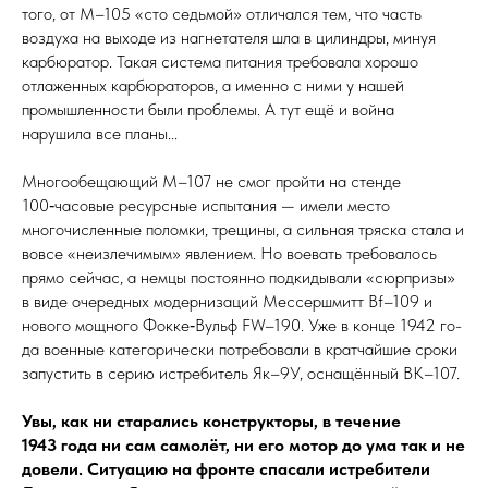
того, от М–105 «сто седьмой» отличался тем, что часть
воздуха на выходе из нагнетателя шла в цилиндры, минуя
карбюратор. Такая система питания требовала хорошо
отлаженных карбюраторов, а именно с ними у нашей
промышленности были проблемы. А тут ещё и война
нарушила все планы...
Многообещающий М–107 не смог пройти на стенде
100‑часовые ресурсные испытания — имели место
многочисленные поломки, трещины, а сильная тряска стала и
вовсе «неизлечимым» явлением. Но воевать требовалось
прямо сейчас, а немцы постоянно подкидывали «сюрпризы»
в виде очередных модернизаций Мессершмитт Bf–109 и
нового мощного Фокке‑Вульф FW–190. Уже в конце 1942 го­
да военные категорически потребовали в кратчайшие сроки
запустить в серию истребитель Як–9У, оснащённый ВК–107.
Увы, как ни старались конструкторы, в течение
1943 года ни сам самолёт, ни его мотор до ума так и не
довели. Ситуацию на фронте спасали истребители