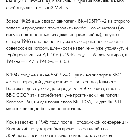
немецким Jumo–004), а Микоян и Гуревич подняли в небо
свой двухдвигательный МиГ–9.
Завод №26 ещё сдавал двигатели ВК–105ПФ–2 из старого
задела и продолжал производить комбайновые моторы (их
выпуск никто не отменял даже во время войны), но уже с
января 1946 го­да начал выпускать совершенно новое для
советской авиапромышленности изделие — уже упомянутый
турбореактивный РД–10А (в 1946 го­ду — 59 экземпляров, в
1947‑м — 447, в 1948‑м — 833).
В 1947 го­ду не менее 550 Як–9П ушли на экспорт в ВВС
«стран народной демократии» от Балкан до Дальнего
Востока, где служили до середины 1950‑х годов, а вот в
ВВС СССР эти истребители уже практически не попали.
Казалось бы, ни для поршневого ВК–107А, ни для Як–9П
места в авиации больше не осталось...
Как известно, в 1945 го­ду, после Потс­дам­ской конференции
Корейский полу­ост­ров был временно разделён по
38‑й параллели на советскую и американскую зоны