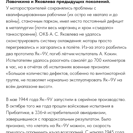
Лавочкина и Яковлева предыдущих поколений.
У моторо­строи­­те­лей сохранялись проблемы с
квалифицированным рабочими (их остро не хватало и до
войны), станочным парком, имел место постоянный дефицит
в металлургии (почти весь марганец и хром «съедало»
танкостроение). ОКБ А. С. Яковлева не удалось
сконструировать систему охлаж­де­ния: моторы просто
перегревались и загорались в полёте. Из‑за этого разбились
два прототипа Як–9У, погиб лётчик‑испытатель А. Кокин.
Испытателям удалось разогнать самолёт до 700 километров
в час, но в отчётах об испытаниях военные признали:
«Большое количество дефектов, особенно по винтомоторной
группе, не позволяет нормально эксплуатировать Як–9У на
всём диапазоне высот».
В мае 1944 года Як–9У запустили в серийное производство.
В октябре того же года прошли войсковые испытания в
Прибалтике, в 336‑й истребительной авиадивизии,
завершившиеся с парадоксальным результатом. Было
признано, что «летать на Як–9У можно», но скорость
пришлось ограничить из‑за возгораний. С начала 1945 года