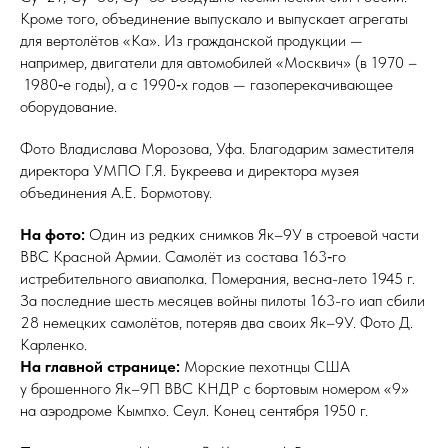
Кроме того, объеди­нение выпус­кало и выпускает агрегаты
для вертолётов «Ка». Из гражданской продукции —
например, двигатели для автомобилей «Москвич» (в 1970 –
1980‑е годы), а с 1990‑х годов — газо­пере­качи­ваю­щее
оборудование.
Фото Владислава Морозова, Уфа. Благодарим заместителя
директора УМПО Г.Я. Букреева и директора музея
объединения А.Е. Бормотову.
На фото:
Один из редких снимков Як–9У в строевой части
ВВС Красной Армии. Самолёт из состава 163‑го
истребительного авиаполка. Померания, весна-лето 1945 г.
За последние шесть месяцев войны пилоты 163-го иап сбили
28 немецких самолётов, потеряв два своих Як–9У. Фото Д.
Карленко.
На главной странице:
Морские пехотнцы США
у брошенного Як–9П ВВС КНДР с бортовым номером «9»
на аэро­дро­ме Кымпхо. Сеул. Конец сентября 1950 г.