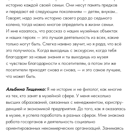
историю каждой своей семьи. Они несут память предков
и передают её следующим поколениям — детям, внукам...
Говорят, надо знать историю своего рода до седьмого
колена, тогда можно многое определить в жизни семьи.
И мне казалось, что рассказ о наших музейных объектах
и наших героях — это лучшая деятельность из всех, какие
только могут быть. Слегка наивно звучит, но я рада, что всё
это получилось. Когда выходишь с экскурсии, когда тебя
благодарят за новые знания и ты выходишь из музея
с чувством благодарности к посетителям, а потом эти же
посетители приходят снова и снова, — и это самое лучшее,
что может быть.
Альбина Тищенко:
Я не историк и не филолог, как многие
из тех, кто занят в музейной сфере. У меня несколько
высших образований, связанных с менеджментом, юрис­пру­
ден­цией и экономикой предприятия. До того, как я оказалась
в музее, я успела поработать в разных сферах. Мне знакома
работа госорганов и деятельность социально
ориентированных некоммерческих организаций. Занимаясь