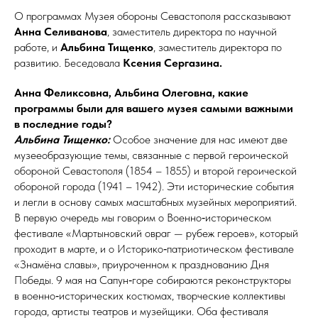
О программах Музея обороны Севастополя рассказывают
Анна Селиванова
, заместитель директора по научной
работе, и
Альбина Тищенко
, заместитель директора по
развитию. Беседовала
Ксения Сергазина.
Анна Феликсовна, Альбина Олеговна, какие
программы были для вашего музея самыми важными
в последние годы?
Альбина Тищенко:
Особое значение для нас имеют две
музееобразующие темы, связанные с первой героической
обороной Севастополя (1854 – 1855) и второй героической
обороной города (1941 – 1942). Эти исторические события
и лег­ли в основу самых масштабных музейных мероприятий.
В первую очередь мы говорим о Военно‑историческом
фестивале «Мартыновский овраг — рубеж героев», который
проходит в марте, и о Историко‑патриотическом фестивале
«Знамёна славы», приуроченном к празднованию Дня
Победы. 9 мая на Сапун‑горе собираются реконструкторы
в военно‑исторических костюмах, творческие коллективы
города, артисты театров и музейщики. Оба фестиваля