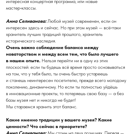
интересная концертная программа, или новые
мастер‑классы.
Анна Селиванова:
Любой музей современен, если он
интересен здесь и сейчас. Но при этом музей — всё‑таки
хранитель лучших традиций прошлого, хранитель
исторического наследия.
Очень важно соблюдение баланса между
новаторством и между всем тем, что было лучшего
в нашем опыте.
Нельзя перейти ни в одну из этих
плоскостей: если ты будешь всё время просто основываться
на том, что у тебя было, ты очень быстро устареешь
и станешь неинтересен посетителю, прежде всего молодому
поколению, динамичному. Но если ты полностью уйдёшь
в инновационные проекты, то потеряешь свою базу — а без
базы музея нет и никогда не будет!
Мы стараемся хранить этот баланс.
Какие именно традиции у вашего музея? Какие
ценности? Что сейчас в приоритете?
Анна Селиванова:
Мы стоим на двух позициях. Первая —