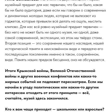
музейный предмет для нас первичен, что бы ни было, какая
бы ни была аудитория, даже если мы говорим о современных
и динамичных молодых людях, которые не вылезают из
гаджетов, которые при­вык­ли всё делать на ощупь, мыслить
клипово. Для нас всё равно музейный предмет первичен —
без него не может быть ни одного музея, ни одной, даже
самой современной, экспозиции, на этом мы твёрдо стоим.
Вторая позиция — это сохранение нашего наследия, нашей
исторической памяти в не­иска­жён­ном виде и передача его
последующим поколениям именно в таком, сохранённом,
виде. Память наших предков бесценна, она не обсуждается.
Итоги Крымской войны, Великой Отечественной
войны и других военных конфликтов или каких‑то
мирных событий не подлежат пересмотрам. Если мы
начнём в угоду политическим или каким‑то другим
интересам отходить от этого принципа — всё,
считайте, музей здесь закончился.
Кто к вам чаще приходит — школьники или взрослые?