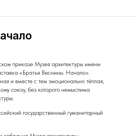
Начало
ском приказе Музея архитектуры имени
ыставка «Братья Веснины. Начало».
ая и вместе с тем эмоционально тёплая,
ому союзу, без которого немыслима
ктуры.
сийский госу­дарст­вен­ный гуманитарный
з собрания Музея архитектуры