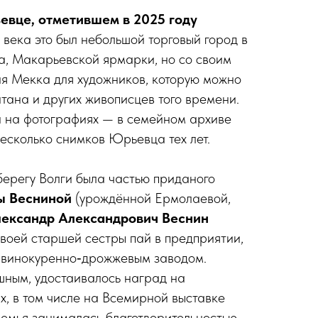
евце, отметившем в 2025 го­ду
 ве­ка это был небольшой торговый город в
а, Макарьевской ярмарки, но со своим
я Мекка для художников, которую можно
тана и других живописцев того времени.
и на фотографиях — в семейном архиве
есколько снимков Юрьевца тех лет.
ерегу Волги была частью приданого
ы Весниной
(урождённой Ермолаевой,
ександр Александрович Веснин
своей старшей сестры пай в предприятии,
ино­курен­но‑дрож­же­вым заводом.
шным, удостаивалось наград на
, в том числе на Всемирной выставке
Семья занималась благотворительностью,