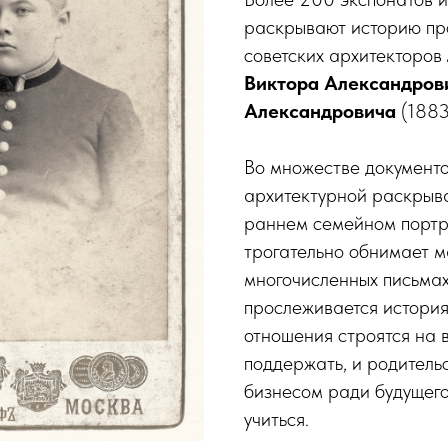
раскрывают историю пр
советских архитекторов
Виктора Александров
Александровича
(1883
Во множестве документо
архитектурной раскрыва
раннем семейном портр
трогательно обнимает ма
многочисленных письмах
прослеживается история 
отношения строятся на 
поддержать, и родитель
бизнесом ради будущего
учиться.