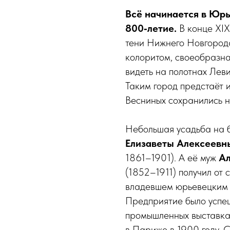
Всё начинается в Юрь
800‑летие.
В конце XIX
тени Нижнего Новгород
колоритом, своеобразна
видеть на полотнах Леви
Таким город предстаёт 
Весниных сохранились н
Небольшая усадьба на б
Елизаветы Алексеевн
1861–1901). А её муж
Ал
(1852–1911) получил от 
владевшем юрьевецким в
Предприятие было успе
промышленных выставках
в Париже в 1900 году. 