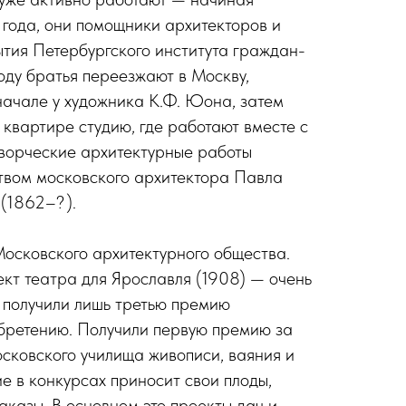
3 года, они помощники архитекторов и
тия Петербургского института граж­дан­
о­ду братья переезжают в Москву,
ачале у художника К.Ф. Юона, затем
 квартире студию, где работают вместе с
творческие архитектурные работы
твом московского архитектора Павла
(1862–? ).
Московского архитектурного общества.
ект театра для Ярославля (1908) — очень
о получили лишь третью премию
бретению. Получили первую премию за
сковского училища живописи, ваяния и
ие в конкурсах приносит свои плоды,
аказы. В основном это проекты дач и