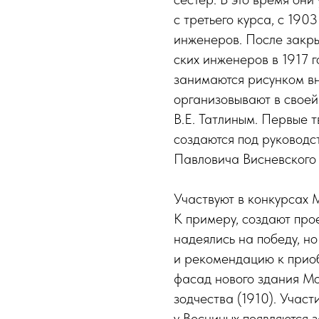
с третьего курса, с 190
инженеров. После закры
ских инженеров в 1917 г
занимаются рисунком вн
организовывают в своей
В.Е. Татлиным. Первые 
создаются под руководс
Павловича Висневского 
Участвуют в конкурсах 
К примеру, создают про
надеялись на победу, н
и рекомендацию к прио
фасад нового здания Мо
зодчества (1910). Участ
у Весниных появляются з