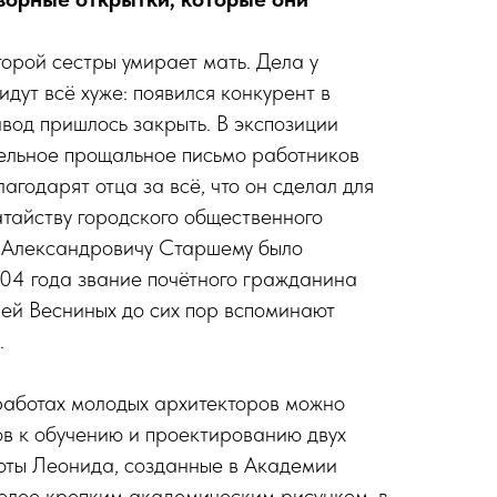
торой сестры умирает мать. Дела у
дут всё хуже: появился конкурент в
авод пришлось закрыть. В экспозиции
ельное прощальное письмо работников
лагодарят отца за всё, что он сделал для
атайству городского общественного
 Александровичу Старшему было
04 года звание почётного гражданина
елей Весниных до сих пор вспоминают
.
работах молодых архитекторов можно
ов к обучению и проектированию двух
оты Леонида, созданные в Академии
более крепким академическим рисунком, в