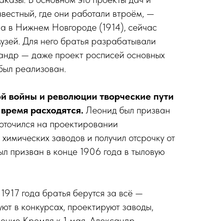
звестный, где они работали втроём, —
а в Нижнем Новгороде (1914), сейчас
узей. Для него братья разрабатывали
сандр — даже проект росписей основных
был реализован.
й войны и революции творческие пути
 время расходятся.
Леонид был призван
оточился на проектировании
 химических заводов и получил отсрочку от
ыл призван в конце 1906 года в тыловую
1917 го­да братья берутся за всё —
уют в конкурсах, проектируют заводы,
ение Кремля к 1 мая, Александр