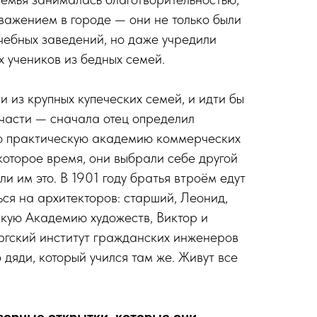
важением в городе — они не только были
ебных заведений, но даже учре­ди­ли
х учеников из бедных семей.
 из крупных купеческих семей, и идти бы
части — сначала отец определил
 прак­ти­че­скую академию коммерческих
которое время, они выбрали себе другой
ли им это. В 1901 году братья втроём едут
ься на архитекторов: старший, Леонид,
кую Академию художеств, Виктор и
ргский институт гражданских инженеров
дяди, который учился там же. Живут все
ворные открытки, которые они