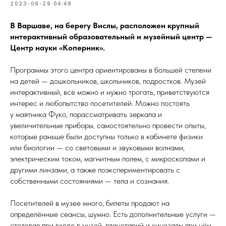
2023-06-29 04:49
В Варшаве, на берегу Вислы, расположен крупный
интерактивный образовательный и музейный центр —
Центр науки «Коперник».
Программы этого центра ориентированы в большей степени
на детей — дошкольников, школьников, подростков. Музей
интерактивный, всё можно и нужно трогать, приветствуются
интерес и любопытство посетителей. Можно постоять
у маятника Фуко, порассматривать зеркала и
увеличительные приборы, самостоятельно провести опыты,
которые раньше были доступны только в кабинете физики
или биологии — со световыми и звуковыми волнами,
электрическим током, магнитным полем, с микроскопами и
другими линзами, а также поэкспериментировать с
собственными состояниями — тела и сознания.
Посетителей в музее много, билеты продают на
определённые сеансы, шумно. Есть дополнительные услуги —
столовая при входе в музей, планетарий и кинозалы при нём,