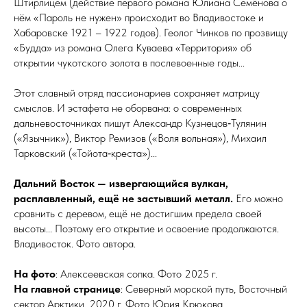
Штирлицем (действие первого романа Юлиана Семёнова о
нём «Пароль не нужен» происходит во Владивостоке и
Хабаровске 1921 – 1922 го­дов). Геолог Чинков по прозвищу
«Будда» из романа Олега Куваева «Территория» об
открытии чукотского золота в послевоенные годы...
Этот славный отряд пассионариев сохраняет матрицу
смыслов. И эстафета не оборвана: о современных
дальневосточниках пишут Александр Кузнецов‑Тулянин
(«Язычник»), Виктор Ремизов («Воля вольная»), Михаил
Тарковский («Тойота‑креста»)...
Дальний Восток — извергающийся вулкан,
расплавленный, ещё не застывший металл.
Его можно
сравнить с деревом, ещё не достигшим предела своей
высоты... Поэтому его открытие и освое­ние продолжаются.
Владивосток. Фото автора.
На фото
: Алексеевская сопка. Фото 2025 г.
На главной странице
: Северный морской путь, Восточный
сектор Арктики. 2020 г. Фото Юрия Крюкова.