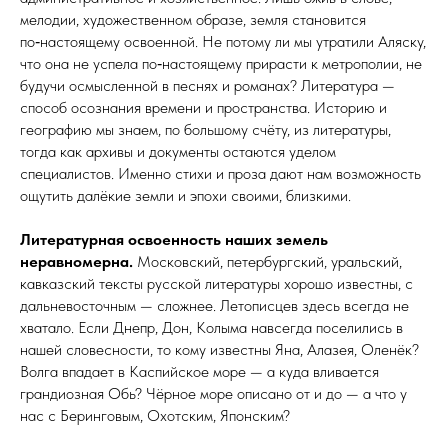
мелодии, художественном образе, земля становится
по‑настоящему освоенной. Не потому ли мы утратили Аляску,
что она не успела по‑настоящему прирасти к метрополии, не
будучи осмыс­лен­ной в песнях и романах? Литература —
способ осознания времени и пространства. Историю и
географию мы знаем, по большому счёту, из литературы,
тогда как архивы и документы остаются уделом
специалистов. Именно стихи и проза дают нам возможность
ощутить далёкие земли и эпохи своими, близ­кими.
Литературная освоенность наших земель
неравномерна.
Московский, петербургский, уральский,
кавказский тексты русской литературы хорошо известны, с
дальневосточным — сложнее. Летописцев здесь всегда не
хватало. Если Днепр, Дон, Колыма навсегда поселились в
нашей словесности, то кому известны Яна, Алазея, Оленёк?
Волга впадает в Каспийское море — а куда вливается
грандиозная Обь? Чёрное море описано от и до — а что у
нас с Беринговым, Охотским, Японским?