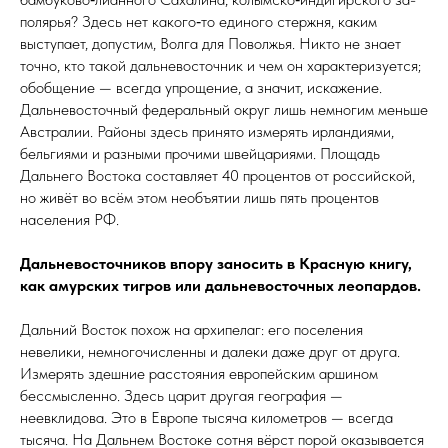
по­лярья? Здесь нет какого‑то единого стержня, каким
выступает, допустим, Волга для Поволжья. Никто не знает
точно, кто такой дальневосточник и чем он характеризуется;
обобщение — всегда упрощение, а значит, искажение.
Дальневосточный федеральный округ лишь немногим меньше
Австралии. Районы здесь принято измерять ирландиями,
бельгиями и разными прочими швейцариями. Площадь
Дальнего Востока составляет 40 процентов от российской,
но живёт во всём этом необъятии лишь пять процентов
населения РФ.
Дальневосточников впору заносить в Красную книгу,
как амурских тигров или дальневосточных лео­пардов.
Дальний Восток похож на архипелаг: его поселения
невелики, немногочисленны и далеки даже друг от друга.
Измерять здешние расстояния европейским аршином
бессмысленно. Здесь царит другая география —
неевклидова. Это в Европе тысяча километров — всегда
тысяча. На Дальнем Востоке сотня вёрст порой оказывается