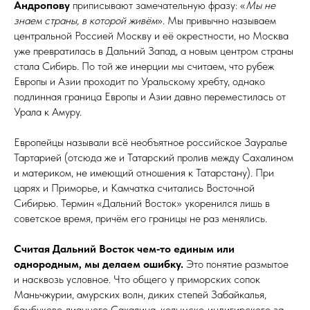
Андропову
приписывают замечательную фразу: «
Мы не
знаем страны, в которой живём
». Мы привычно называем
центральной Россией Москву и её окрестности, но Москва
уже превратилась в Дальний Запад, а новым центром страны
стала Сибирь. По той же инерции мы считаем, что рубеж
Европы и Азии проходит по Уральскому хребту, однако
подлинная граница Европы и Азии давно переместилась от
Урала к Амуру.
Европейцы называли всё необъятное российское За­уралье
Тартарией (отсюда же и Татарский пролив между Сахалином
и материком, не имеющий отношения к Татарстану). При
царях и Приморье, и Камчатка считались Восточной
Сибирью. Термин «Дальний Восток» укоренился лишь в
советское время, причём его границы не раз менялись.
Считая Дальний Восток чем‑то единым или
однородным, мы делаем ошибку.
Это понятие размытое
и насквозь условное. Что общего у приморских сопок
Маньчжурии, амурских волн, диких степей Забайкалья,
бамбуково‑лианного Сахалина, колымско‑индигирского за­