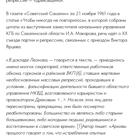
репрессий — «дрековщина».
В газете «Советский Сахалин» за 21 ноября 1961 года в
статье «Чтобы никогда не повторилось», в которой собраны
цитаты из выступления заместителя начальника управления
КГБ по Сахалинской области И.А. Макарова, речь идёт о XX
съез­де партии и репрессиях, связанных с приездом Виктора
Ярцева.
«
В докладе Леонова,
— говорится в тексте, —
приводились
имена многих секретарей, ответственных работников
обкома, горкомов и рай­ко­мов ВКП (б), ставших жертвами
необоснованных массовых репрессий, проходивших в
условиях... фальсификации деятельности бывшего областного
управления НКВД, возглавляемого карьеристом и
провокатором Дрековым.
<...>
На всех этих лиц дела
пересмотрены, прекращены, они были посмертно
реабилитированы. Большинство их являлись либо старыми
большевиками, либо молодыми людьми, родившимися и
воспитанными в советское время».
[1]Автор пишет:
«Архивы
прошлого говорят о том, что истребление опытных