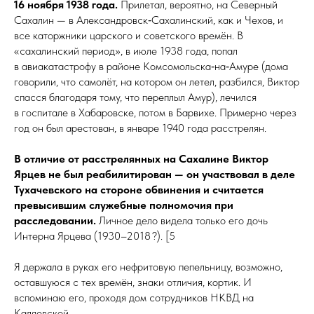
16 ноября 1938 года.
Прилетал, вероятно, на Северный
Сахалин — в Алек­санд­ровск‑Са­ха­лин­ский, как и Чехов, и
все каторжники царского и советского времён. В
«сахалинский период», в июле 1938 года, попал
в авиакатастрофу в районе Комсомольска‑на‑Амуре (дома
говорили, что самолёт, на котором он летел, разбился, Виктор
спасся благодаря тому, что переплыл Амур), лечился
в госпитале в Хабаровске, потом в Барвихе. Примерно через
год он был арестован, в январе 1940 го­да расстрелян.
В отличие от расстрелянных на Сахалине Виктор
Ярцев не был реабилитирован — он участвовал в деле
Тухачевского на стороне обвинения и считается
превысившим служебные полномочия при
расследовании.
Личное дело видела только его дочь
Интерна Ярцева (1930–2018 ?). [5
Я держала в руках его нефритовую пепельницу, возможно,
оставшуюся с тех времён, знаки отличия, кортик. И
вспоминаю его, проходя дом сотрудников НКВД на
Каляевской.