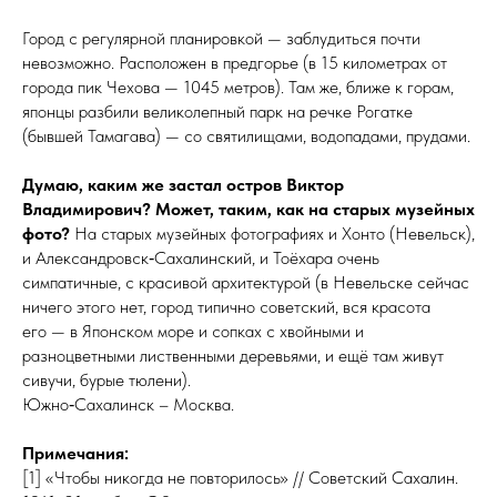
Город с регулярной планировкой — заблудиться почти
невозможно. Расположен в предгорье (в 15 километрах от
города пик Чехова — 1045 метров). Там же, ближе к горам,
японцы разбили великолепный парк на речке Рогатке
(бывшей Тамагава) — со святилищами, водопадами, прудами.
Думаю, каким же застал остров Виктор
Владимирович? Может, таким, как на старых музейных
фото?
На старых музейных фотографиях и Хонто (Невельск),
и Александровск‑Сахалинский, и Тоёхара очень
симпатичные, с красивой архитектурой (в Невельске сейчас
ничего этого нет, город типично советский, вся красота
его — в Японском море и сопках с хвойными и
разноцветными лиственными деревьями, и ещё там живут
сивучи, бурые тюлени).
Южно‑Сахалинск – Москва.
Примечания:
[1] «Чтобы никогда не повторилось» // Советский Сахалин.