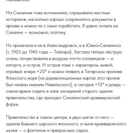
На Сахалине тоже вспоминала, спрашивала местных
историков, насколько хорошо сохранились документы в
архиве и можно ли с ними поработать. Я давно хотела на
Сахалин — возможно, поэтому.
Но прилетела я не в Александровск, а в Южно‑Сахалинск
(с 1905 до 1945 года — Тоё­хара). Застала тёплую пёструю
осень, почувствовала в воздухе что‑то соловецкое — и
каторга, и остров. И остров тоже с характером, живой,
игривый: вчера +20° и можно плавать в Татарском проливе
Японского моря (на дореволюционных картах этот пролив
был назван именем Невельского), а сегодня +10° и дождь —
самое время сидеть в зале заседаний старого здания
правительства, где проходит Сахалинский краеведческий
форум.
Правительство в самом центре, в двух шагах от него —
здание бывшего царского японского, а ныне краеведческого
музея — с фонтаном и прекрасным садом.