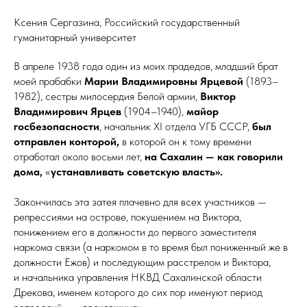
Ксения Сергазина, Российский государственный
гуманитарный университет
В апреле 1938 года один из моих прадедов, младший брат
моей прабабки
Марии Владимировны Ярцевой
(1893–
1982), сестры милосердия Белой армии,
Виктор
Владимирович Ярцев
(1904–1940),
майор
госбезопасности
, начальник XI отдела УГБ СССР,
был
отправлен конторой,
в которой он к тому времени
отработал около восьми лет,
на Сахалин — как говорили
дома,
«
устанавливать советскую власть».
Закончилась эта затея плачевно для всех участников —
репрессиями на острове, покушением на Виктора,
понижением его в должности до первого заместителя
наркома связи (а наркомом в то время был пониженный же в
должности Ежов) и последующим расстрелом и Виктора,
и начальника управления НКВД Сахалинской области
Дрекова, именем которого до сих пор именуют период