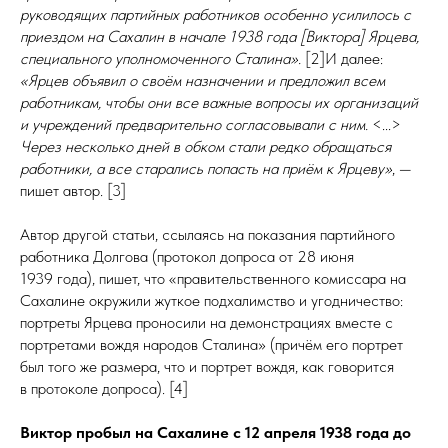
руководящих партийных работников особенно усилилось с
приездом на Сахалин в начале 1938 года [Виктора] Ярцева,
специального уполномоченного Сталина».
[2]И далее:
«Ярцев объявил о своём назначении и
предложил всем
работникам, чтобы они все важные вопросы их организаций
и учреждений предварительно согласовывали с ним.
<...>
Через несколько дней в обком стали редко обращаться
работники, а все старались попасть на приём к Ярцеву»
, —
пишет автор. [3]
Автор другой статьи, ссылаясь на показания партийного
работника Долгова (протокол допроса от 28 июня
1939 года), пишет, что «правительственного комиссара на
Сахалине окружили жуткое подхалимство и угодничество:
портреты Ярцева проносили на демонстрациях вместе с
портретами вождя народов Сталина» (причём его портрет
был того же размера, что и портрет вождя, как говорится
в протоколе допроса). [4]
Виктор пробыл на Сахалине с 12 апреля 1938 года до