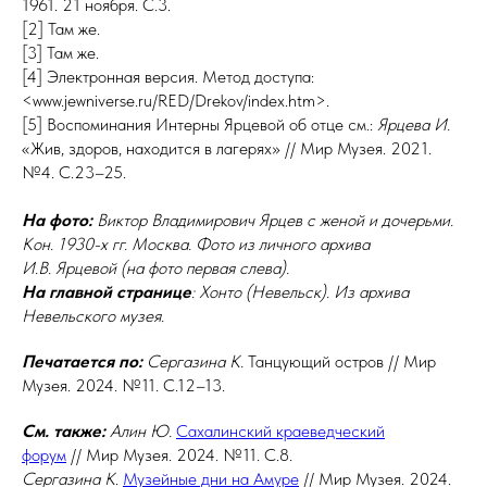
1961. 21 ноября. С.3.
[2] Там же.
[3] Там же.
[4] Электронная версия. Метод доступа:
<www.jewniverse.ru/RED/Drekov/index.htm>.
[5] Воспоминания Интерны Ярцевой об отце см.:
Ярцева И.
«Жив, здоров, находится в лагерях» // Мир Музея. 2021.
№4. С.23–25.
На фото:
Виктор Владимирович Ярцев с
женой и
дочерьми.
Кон.
1930-х
гг. Москва. Фото из личного архива
И.В.
Ярцевой (на фото первая слева).
На главной странице
: Хонто (Невельск). Из архива
Невельского музея.
Печатается по:
Сергазина К.
Танцующий остров // Мир
Музея. 2024. №11. С.12–13.
См. также:
Алин
Ю.
Сахалинский краеведческий
форум
// Мир Музея. 2024. №11. С.8.
Сергазина
К
.
Музейные дни на Амуре
// Мир Музея. 2024.